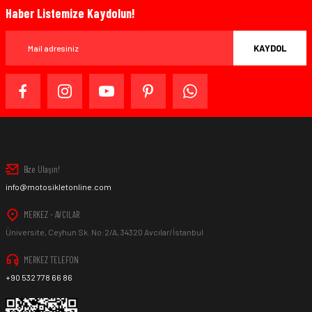
Haber Listemize Kaydolun!
KAYDOL
Bize Ulaşın!
info@motosikletonline.com
MERKEZ - AVCILAR
Üniversite, Ceyhun Sk. No:2/A, 34320 Avcılar/İstanbul
MERKEZ TELEFON
+90 532 778 66 86