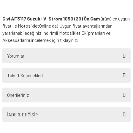
Givi AF3117 Suzuki V-Strom 1050 (20) Ön Cam
ürünü en uygun
fiyat ile MotosikletOnline da! Uygun fiyat avantajlarından
yararlanabileceğiniz
İndirimli Motosiklet Ekipmanları
ve
Aksesuarlarını incelemek için tıklayınız!
Yorumlar
Taksit Seçenekleri
Bu ürüne ilk yorumu siz yapın!
Önerileriniz
Yorum Yaz
Bu ürünün fiyat bilgisi, resim, ürün açıklamalarında ve diğer konularda
yetersiz gördüğünüz noktaları öneri formunu kullanarak tarafımıza
İADE & DEĞİŞİM
iletebilirsiniz.
Görüş ve önerileriniz için teşekkür ederiz.