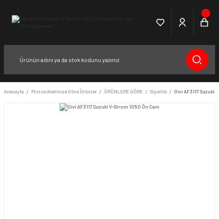
Anasayfa
Motosikletinize Göre Ürünler
ÜRÜNLERE GÖRE
Siperlik
Givi AF3117 Suzuki