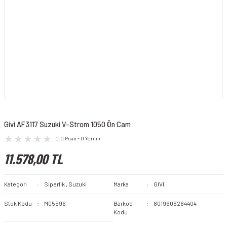
Givi AF3117 Suzuki V-Strom 1050 Ön Cam
0.0 Puan - 0 Yorum
11.578,00 TL
Kategori
Siperlik
,
Suzuki
Marka
GIVI
Stok Kodu
M05596
Barkod
8019606264404
Kodu