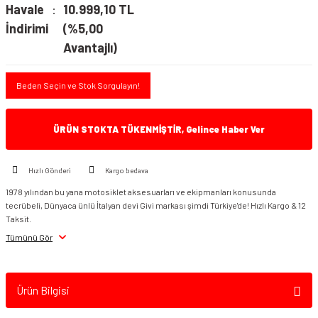
Havale
10.999,10 TL
İndirimi
(%5,00
Avantajlı)
Beden Seçin ve Stok Sorgulayın!
ÜRÜN STOKTA TÜKENMİŞTİR, Gelince Haber Ver
Hızlı Gönderi
Kargo bedava
1978 yılından bu yana motosiklet aksesuarları ve ekipmanları konusunda
tecrübeli, Dünyaca ünlü İtalyan devi Givi markası şimdi Türkiye'de! Hızlı Kargo & 12
Taksit.
Tümünü Gör
Ürün Bilgisi