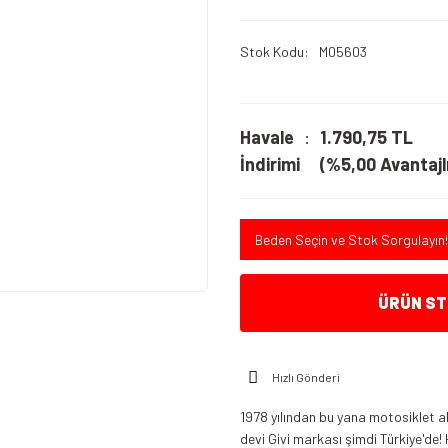
Stok Kodu
M05603
Havale
1.790,75 TL
İndirimi
(%5,00 Avantajlı
Beden Seçin ve Stok Sorgulayın!
ÜRÜN STO
Hızlı Gönderi
1978 yılından bu yana motosiklet a
devi Givi markası şimdi Türkiye'de! 