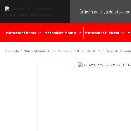
Motosiklet Kaskı
Motosiklet Montu
Motosiklet Eldiveni
M
Anasayfa
Motosikletinize Göre Ürünler
ÜRÜNLERE GÖRE
Siperlik Bağlantı