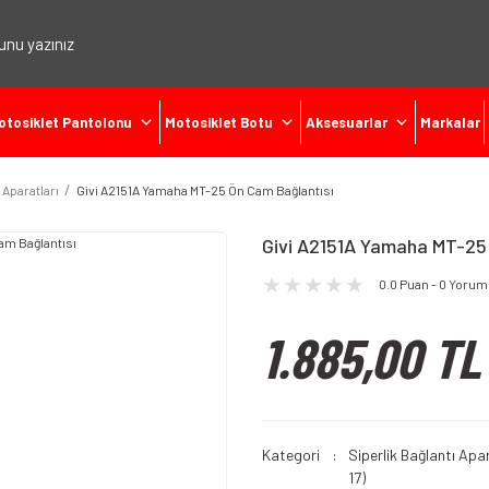
otosiklet Pantolonu
Motosiklet Botu
Aksesuarlar
Markalar
 Aparatları
Givi A2151A Yamaha MT-25 Ön Cam Bağlantısı
Givi A2151A Yamaha MT-25
0.0 Puan - 0 Yorum
1.885,00 TL
Kategori
Siperlik Bağlantı Apar
17)