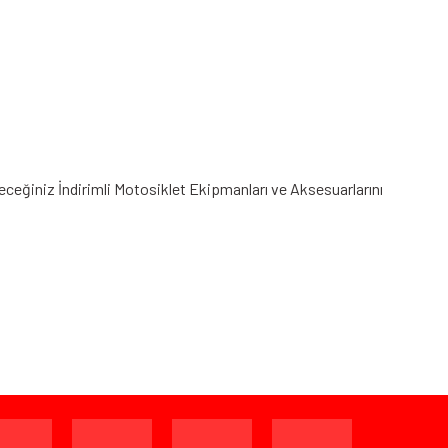
leceğiniz
İndirimli Motosiklet Ekipmanları
ve Aksesuarlarını
ijinal ambalajında (paketi açılmamış ve kullanılmamış