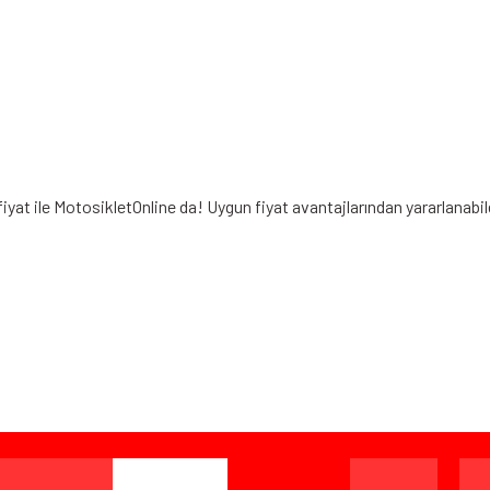
iyat ile MotosikletOnline da! Uygun fiyat avantajlarından yararlanabi
iz gördüğünüz noktaları öneri formunu kullanarak tarafımıza iletebilirsiniz.
Bu ürüne ilk yorumu siz yapın!
Yorum Yaz
ışverişten herhangi bir sebeple memnun kalmadığınızda, ürünü or