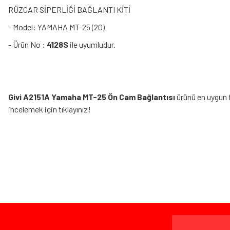
RÜZGAR SİPERLİĞİ BAĞLANTI KİTİ
- Model: YAMAHA MT-25 (20)
- Ürün No :
4128S
ile uyumludur.
Givi A2151A Yamaha MT-25 Ön Cam Bağlantısı
ürünü en uygun f
incelemek için tıklayınız!
Bu ürünün fiyat bilgisi, resim, ürün açıklamalarında ve diğer konularda yeters
Görüş ve önerileriniz için teşekkür ederiz.
Ürün resmi kalitesiz, bozuk veya görüntülenemiyor.
Bazen işler planlandığı gibi gitmeyebilir…
Ürün açıklamasında eksik bilgiler bulunuyor.
Ürün bilgilerinde hatalar bulunuyor.
Ürün fiyatı diğer sitelerden daha pahalı.
www.MotosikletOnline.com alışveriş sitesinden yaptığınız al