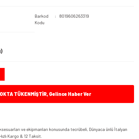
Barkod
8019606263319
Kodu
)
KTA TÜKENMİŞTİR, Gelince Haber Ver
ksesuarları ve ekipmanları konusunda tecrübeli, Dünyaca ünlü İtalyan
Hızlı Kargo & 12 Taksit.