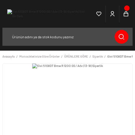
Anasayfa
Motosikletinize Göre Ürünler
ÜRÜNLERE GÖRE
Siperlik
Givi 5108DT Bmw R 12