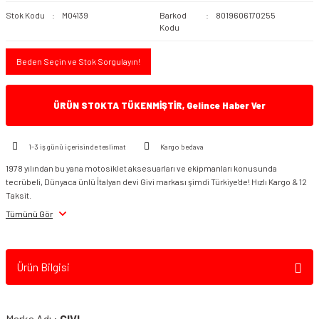
Stok Kodu
M04139
Barkod
8019606170255
Kodu
Beden Seçin ve Stok Sorgulayın!
ÜRÜN STOKTA TÜKENMİŞTİR, Gelince Haber Ver
1-3 iş günü içerisinde teslimat
Kargo bedava
1978 yılından bu yana motosiklet aksesuarları ve ekipmanları konusunda
tecrübeli, Dünyaca ünlü İtalyan devi Givi markası şimdi Türkiye'de! Hızlı Kargo & 12
Taksit.
Tümünü Gör
Ürün Bilgisi
Marka Adı :
GIVI