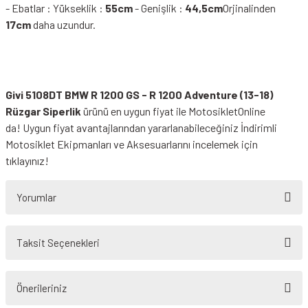
- Ebatlar : Yükseklik :
55cm
- Genişlik :
44,5cm
Orjinalinden
17cm
daha uzundur.
Givi 5108DT BMW R 1200 GS - R 1200 Adventure (13-18)
Rüzgar Siperlik
ürünü en uygun fiyat ile MotosikletOnline
da! Uygun fiyat avantajlarından yararlanabileceğiniz
İndirimli
Motosiklet Ekipmanları
ve Aksesuarlarını incelemek için
tıklayınız!
Yorumlar
Taksit Seçenekleri
Bu ürüne ilk yorumu siz yapın!
Önerileriniz
Yorum Yaz