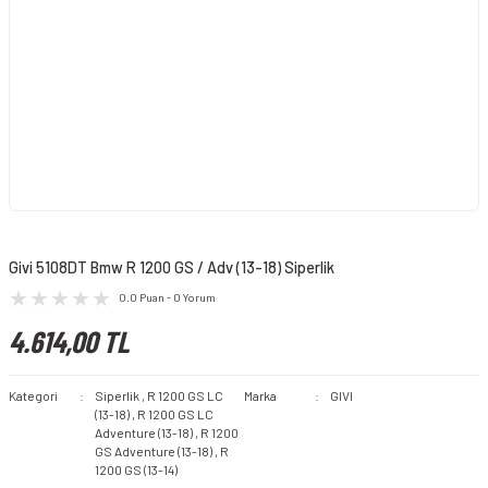
Givi 5108DT Bmw R 1200 GS / Adv (13-18) Siperlik
0.0 Puan - 0 Yorum
4.614,00 TL
Kategori
Siperlik
,
R 1200 GS LC
Marka
GIVI
(13-18)
,
R 1200 GS LC
Adventure (13-18)
,
R 1200
GS Adventure (13-18)
,
R
1200 GS (13-14)