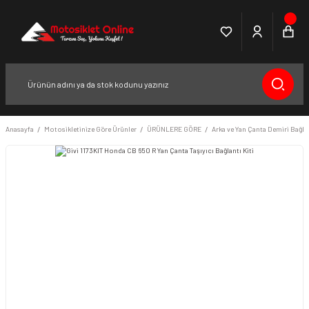
Anasayfa
Motosikletinize Göre Ürünler
ÜRÜNLERE GÖRE
Arka ve Yan Çanta Demiri Bağlan