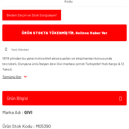
Kodu
Beden Seçin ve Stok Sorgulayın!
ÜRÜN STOKTA TÜKENMİŞTİR, Gelince Haber Ver
Hızlı Gönderi
1978 yılından bu yana motosiklet aksesuarları ve ekipmanları konusunda
tecrübeli, Dünyaca ünlü İtalyan devi Givi markası şimdi Türkiye'de! Hızlı Kargo & 12
Taksit.
Tümünü Gör
Ürün Bilgisi
Marka Adı :
GIVI
Ürün Stok Kodu : M05390