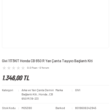
Givi 1173KIT Honda CB 650 R Yan Çanta Taşıyıcı Bağlantı Kiti
0.0 Puan - 0 Yorum
1.346,00 TL
Kategori
Arka ve Yan Çanta Demiri
Marka
GIVI
Bağlantı Kiti
,
Honda
,
CB
650 R (19-23)
Stok Kodu
M05390
Barkod
8019606242945