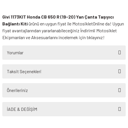
Givi 1173KIT Honda CB 650 R (19-20) Yan Çanta Taşıyıcı
Bağlantı Kiti
ürünü en uygun fiyat ile MotosikletOnline da! Uygun
fiyat avantajlarından yararlanabileceğiniz
İndirimli Motosiklet
Ekipmanları
ve Aksesuarlarını incelemek için tıklayınız!
Yorumlar
Taksit Seçenekleri
Bu ürüne ilk yorumu siz yapın!
Önerileriniz
Yorum Yaz
Bu ürünün fiyat bilgisi, resim, ürün açıklamalarında ve diğer konularda
yetersiz gördüğünüz noktaları öneri formunu kullanarak tarafımıza
İADE & DEĞİŞİM
iletebilirsiniz.
Görüş ve önerileriniz için teşekkür ederiz.