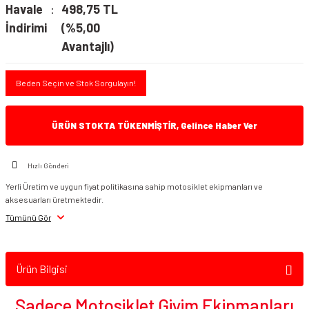
Havale
498,75 TL
İndirimi
(%5,00
Avantajlı)
Beden Seçin ve Stok Sorgulayın!
ÜRÜN STOKTA TÜKENMİŞTİR, Gelince Haber Ver
Hızlı Gönderi
Yerli Üretim ve uygun fiyat politikasına sahip motosiklet ekipmanları ve
aksesuarları üretmektedir.
Tümünü Gör
Ürün Bilgisi
Sadece Motosiklet Giyim Ekipmanları