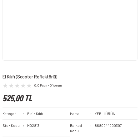
El Kılıfı (Scooter Reflektörlü)
0.0 Puan - 0 Yorum
525,00 TL
Kategori
Elcik Kılıfı
Marka
YERLI ÜRÜN
Stok Kodu
M02813
Barkod
8680044000307
Kodu