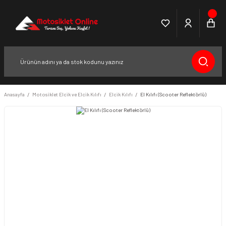
Anasayfa
Motosiklet Elcik ve Elcik Kılıfı
Elcik Kılıfı
El Kılıfı (Scooter Reflektörlü)