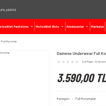
otosiklet Pantolonu
Motosiklet Botu
Aksesuarlar
Markalar
 Full Koruma
Dainese Underwear Full K
0.0 Puan - 0 Yorum
3.590,00 T
Kategori
Full Korumalar