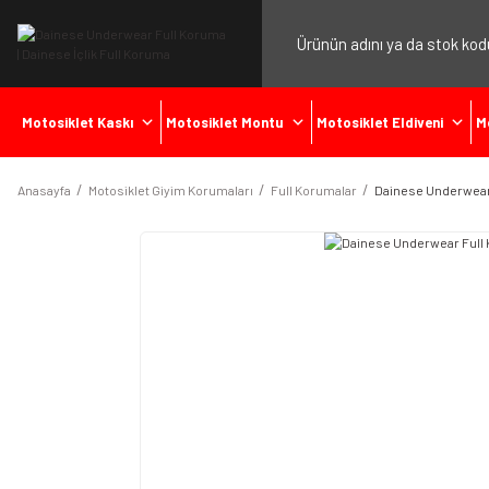
Motosiklet Kaskı
Motosiklet Montu
Motosiklet Eldiveni
M
Anasayfa
Motosiklet Giyim Korumaları
Full Korumalar
Dainese Underwear