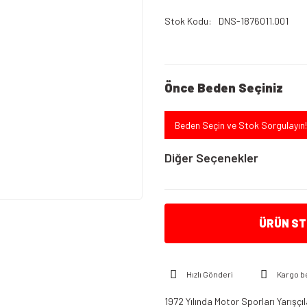
Stok Kodu
DNS-1876011.001
Önce Beden Seçiniz
Beden Seçin ve Stok Sorgulayın!
Diğer Seçenekler
ÜRÜN STO
Hızlı Gönderi
Kargo b
1972 Yılında Motor Sporları Yarışçı