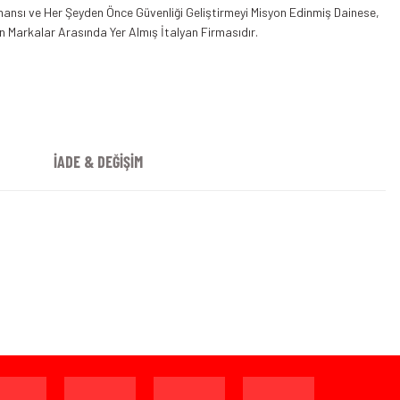
ansı ve Her Şeyden Önce Güvenliği Geliştirmeyi Misyon Edinmiş Dainese,
 Markalar Arasında Yer Almış İtalyan Firmasıdır.
iyah
İADE & DEĞİŞİM
ijinal ambalajında (paketi açılmamış ve kullanılmamış