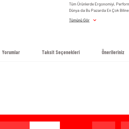
Tüm Ürünlerde Ergonomiyi, Perform
Dünya da Bu Pazarda En Çok Bilinen
Dainese Crono 2 Air Tekstil Mont S
Tümünü Gör
Yorumlar
Taksit Seçenekleri
Önerileriniz
iz gördüğünüz noktaları öneri formunu kullanarak tarafımıza iletebilirsiniz.
Bu ürüne ilk yorumu siz yapın!
Yorum Yaz
ışverişten herhangi bir sebeple memnun kalmadığınızda, ürünü or