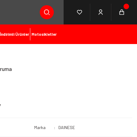
İndirimli Ürünler
Motosikletler
oruma
L
Marka
DAINESE