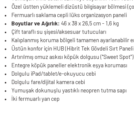
Özel üstten yüklemeli dizüstü bilgisayar bölmesi (ço
Fermuarlı saklama cepli lüks organizasyon paneli
Boyutlar ve Ağırlık:
46 x 38 x 26,5 cm - 1,6 kg
Çift taraflı su şişesi/aksesuar tutucuları
Kalıplanmış koruma bölgeli tamamen ayarlanabilir 
Üstün konfor için HUB (Hibrit Tek Gövdeli Sırt Paneli
Artırılmış omuz askısı köpük dolgusu ("Sweet Spot")
Entegre köpük paneller elektronik eşya koruması
Dolgulu iPad/tablet/e-okuyucu cebi
Dolgulu fare/dijital kamera cebi
Yumuşak dokunuşlu yastıklı neopren tutma sapı
İki fermuarlı yan cep
Bu ürünün fiyat bilgisi, resim, ürün açıklamalarında ve diğer konularda yeters
Görüş ve önerileriniz için teşekkür ederiz.
Ürün resmi kalitesiz, bozuk veya görüntülenemiyor.