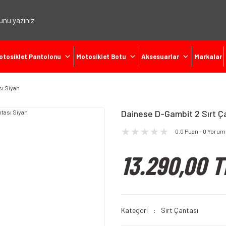
otosiklet Pantolonu
Motosiklet Botu
Aksesuarlar
Markalar
sı Siyah
Dainese D-Gambit 2 Sırt Ç
0.0 Puan - 0 Yorum
13.290,00 T
Kategori
Sırt Çantası