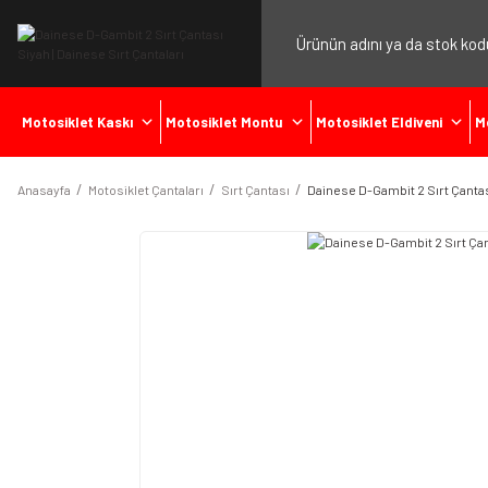
Motosiklet Kaskı
Motosiklet Montu
Motosiklet Eldiveni
M
Anasayfa
Motosiklet Çantaları
Sırt Çantası
Dainese D-Gambit 2 Sırt Çanta