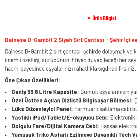
Ürün Bilgisi
Dainese D-Gambit 2 Siyah Sırt Çantası - Şehir İçi v
Dainese D-Gambit 2 sırt çantası, şehirde dolaşmak ve kıs
önemli özelliği, sürücünün ihtiyaç duyabileceği her şeyi 
hacmi sayesinde eşyalarınızı rahatlıkla sığdırabilirsiniz.
Öne Çıkan Özellikleri:
Geniş 33,6 Litre Kapasite:
Günlük eşyalarınızın yan
Özel Üstten Açılan Dizüstü Bilgisayar Bölmesi:
Ç
Lüks Düzenleyici Panel:
Fermuarlı saklama cebi bul
Yastıklı iPad/Tablet/E-okuyucu Cebi:
Elektronik c
Dolgulu Fare/Dijital Kamera Cebi:
Hassas elektron
Yumuşak Triko Astarlı Ezilmeye Dayanıklı Tech V