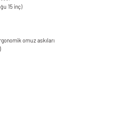
ğu 15 inç)
ergonomik omuz askıları
)
iz gördüğünüz noktaları öneri formunu kullanarak tarafımıza iletebilirsiniz.
Bu ürüne ilk yorumu siz yapın!