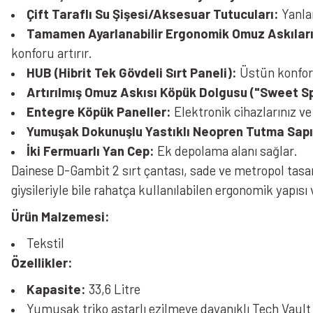
Çift Taraflı Su Şişesi/Aksesuar Tutucuları:
Yanlar
Tamamen Ayarlanabilir Ergonomik Omuz Askıları
konforu artırır.
HUB (Hibrit Tek Gövdeli Sırt Paneli):
Üstün konfor s
Artırılmış Omuz Askısı Köpük Dolgusu ("Sweet S
Entegre Köpük Paneller:
Elektronik cihazlarınız ve
Yumuşak Dokunuşlu Yastıklı Neopren Tutma Sapı
İki Fermuarlı Yan Cep:
Ek depolama alanı sağlar.
Dainese D-Gambit 2 sırt çantası, sade ve metropol tas
giysileriyle bile rahatça kullanılabilen ergonomik yapısı
Ürün Malzemesi:
Tekstil
Özellikler:
Kapasite:
33,6 Litre
Yumuşak triko astarlı ezilmeye dayanıklı Tech Vault