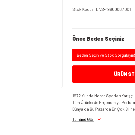
Stok Kodu
DNS-19800007.001
Önce Beden Seçiniz
Beden Seçin ve Stok Sorgulayın!
ÜRÜN STO
1972 Yılında Motor Sporları Yarışçı
Tüm Ürünlerde Ergonomiyi, Perform
Dünya da Bu Pazarda En Çok Bilinen
Tümünü Gör