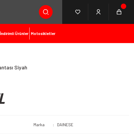
İndirimli Ürünler
Motosikletler
antası Siyah
L
Marka
DAINESE