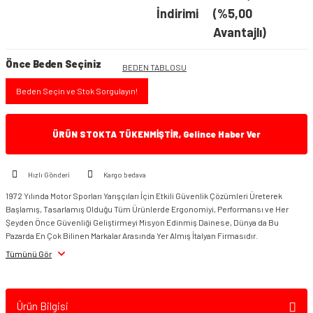
İndirimi
(%5,00
Avantajlı)
Önce Beden Seçiniz
BEDEN TABLOSU
Beden Seçin ve Stok Sorgulayın!
ÜRÜN STOKTA TÜKENMİŞTİR, Gelince Haber Ver
Hızlı Gönderi
Kargo bedava
1972 Yılında Motor Sporları Yarışçıları İçin Etkili Güvenlik Çözümleri Üreterek
Başlamış, Tasarlamış Olduğu Tüm Ürünlerde Ergonomiyi, Performansı ve Her
Şeyden Önce Güvenliği Geliştirmeyi Misyon Edinmiş Dainese, Dünya da Bu
Pazarda En Çok Bilinen Markalar Arasında Yer Almış İtalyan Firmasıdır.
Tümünü Gör
Ürün Bilgisi