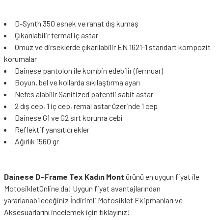
D-Synth 350 esnek ve rahat dış kumaş
Çıkarılabilir termal iç astar
Omuz ve dirseklerde çıkarılabilir EN 1621-1 standart kompozit
korumalar
Dainese pantolon ile kombin edebilir (fermuar)
Boyun, bel ve kollarda sıkılaştırma ayarı
Nefes alabilir Sanitized patentli sabit astar
2 dış cep, 1 iç cep, remal astar üzerinde 1 cep
Dainese G1 ve G2 sırt koruma cebi
Reflektif yansıtıcı ekler
Ağırlık 1560 gr
Dainese D-Frame Tex Kadın Mont
ürünü en uygun fiyat ile
MotosikletOnline da! Uygun fiyat avantajlarından
yararlanabileceğiniz
İndirimli Motosiklet Ekipmanları
ve
Aksesuarlarını incelemek için tıklayınız!