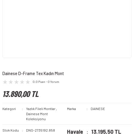
Dainese D-Frame Tex Kadın Mont
0.0 Puan - 0 Yorum
13.890,00 TL
Kategori
Yazlık Fileli Montlar
,
Marka
DAINESE
Dainese Mont
Koleksiyonu
Stok Kodu
DNS-2735192.858
Havale
13.195,50 TL