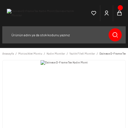
Anasayfa
Motosiklet Montu
Kadın Montlar
Yazlık Fileli Montlar
Dainese D-Frame Tex 