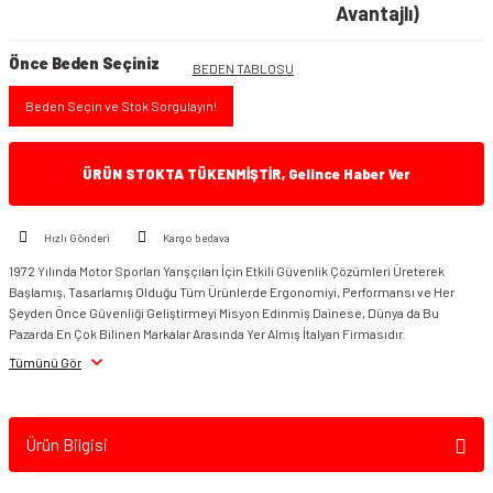
Avantajlı)
Önce Beden Seçiniz
BEDEN TABLOSU
Beden Seçin ve Stok Sorgulayın!
ÜRÜN STOKTA TÜKENMİŞTİR, Gelince Haber Ver
Hızlı Gönderi
Kargo bedava
1972 Yılında Motor Sporları Yarışçıları İçin Etkili Güvenlik Çözümleri Üreterek
Başlamış, Tasarlamış Olduğu Tüm Ürünlerde Ergonomiyi, Performansı ve Her
Şeyden Önce Güvenliği Geliştirmeyi Misyon Edinmiş Dainese, Dünya da Bu
Pazarda En Çok Bilinen Markalar Arasında Yer Almış İtalyan Firmasıdır.
Tümünü Gör
Ürün Bilgisi