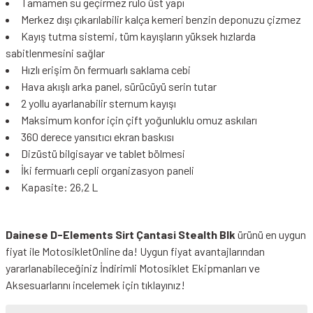
Tamamen su geçirmez rulo üst yapı
Merkez dışı çıkarılabilir kalça kemeri benzin deponuzu çizmez
Kayış tutma sistemi, tüm kayışların yüksek hızlarda
sabitlenmesini sağlar
Hızlı erişim ön fermuarlı saklama cebi
Hava akışlı arka panel, sürücüyü serin tutar
2 yollu ayarlanabilir sternum kayışı
Maksimum konfor için çift yoğunluklu omuz askıları
360 derece yansıtıcı ekran baskısı
Dizüstü bilgisayar ve tablet bölmesi
İki fermuarlı cepli organizasyon paneli
Kapasite: 26,2 L
Dainese D-Elements Sirt Çantasi Stealth Blk
ürünü en uygun
fiyat ile MotosikletOnline da! Uygun fiyat avantajlarından
yararlanabileceğiniz
İndirimli Motosiklet Ekipmanları
ve
Aksesuarlarını incelemek için tıklayınız!