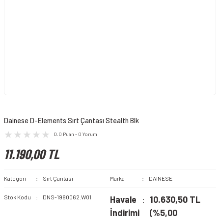
Dainese D-Elements Sırt Çantası Stealth Blk
0.0 Puan - 0 Yorum
11.190,00 TL
Kategori
Sırt Çantası
Marka
DAINESE
Stok Kodu
DNS-1980062.W01
Havale
10.630,50 TL
İndirimi
(%5,00