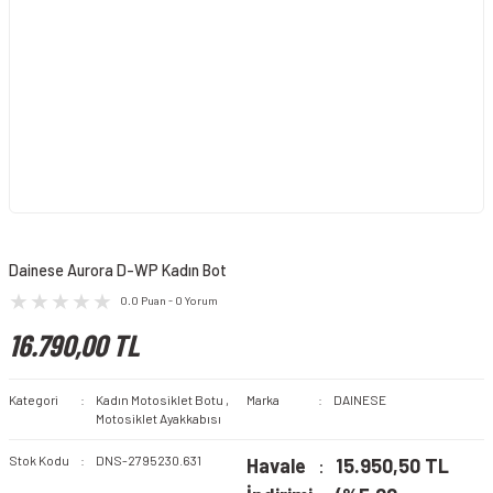
Dainese Aurora D-WP Kadın Bot
0.0 Puan - 0 Yorum
16.790,00 TL
Kategori
Kadın Motosiklet Botu
,
Marka
DAINESE
Motosiklet Ayakkabısı
Stok Kodu
DNS-2795230.631
Havale
15.950,50 TL