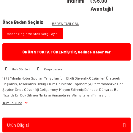
İndirimi
(%5,00
Avantajlı)
Önce Beden Seçiniz
BEDEN TABLOSU
Beden Seçin ve Stok Sorgulayın!
ÜRÜN STOKTA TÜKENMİŞTİR, Gelince Haber Ver
Hızlı Gönderi
Kargo bedava
1972 Yılında Motor Sporları Yarışçıları İçin Etkili Güvenlik Çözümleri Üreterek
Başlamış, Tasarlamış Olduğu Tüm Ürünlerde Ergonomiyi, Performansı ve Her
Şeyden Önce Güvenliği Geliştirmeyi Misyon Edinmiş Dainese, Dünya da Bu
Pazarda En Çok Bilinen Markalar Arasında Yer Almış İtalyan Firmasıdır.
Tümünü Gör
Ürün Bilgisi