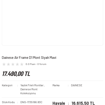
Dainese Air Frame D1 Mont Siyah Mavi
0.0 Puan - 0 Yorum
17.490,00 TL
Kategori
Yazlık Fileli Montlar
,
Marka
DAINESE
Dainese Mont
Koleksiyonu
Stok Kodu
DNS-1735196.83C
Havale
16.615,50 TL