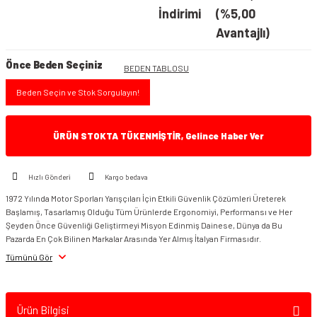
İndirimi
(%5,00
Avantajlı)
Önce Beden Seçiniz
BEDEN TABLOSU
Beden Seçin ve Stok Sorgulayın!
ÜRÜN STOKTA TÜKENMİŞTİR, Gelince Haber Ver
Hızlı Gönderi
Kargo bedava
1972 Yılında Motor Sporları Yarışçıları İçin Etkili Güvenlik Çözümleri Üreterek
Başlamış, Tasarlamış Olduğu Tüm Ürünlerde Ergonomiyi, Performansı ve Her
Şeyden Önce Güvenliği Geliştirmeyi Misyon Edinmiş Dainese, Dünya da Bu
Pazarda En Çok Bilinen Markalar Arasında Yer Almış İtalyan Firmasıdır.
Tümünü Gör
Ürün Bilgisi