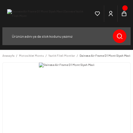
Anasayfa
Motosiklet Montu
Yazlık Fileli Montlar
Dainese Air Frame D1 Mont Siyah Mavi