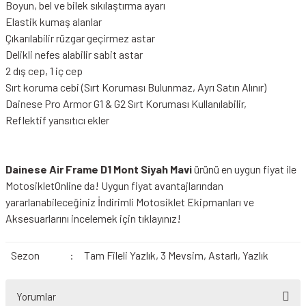
Boyun, bel ve bilek sıkılaştırma ayarı
Elastik kumaş alanlar
Çıkarılabilir rüzgar geçirmez astar
Delikli nefes alabilir sabit astar
2 dış cep, 1 iç cep
Sırt koruma cebi (Sırt Koruması Bulunmaz, Ayrı Satın Alınır)
Dainese Pro Armor G1 & G2 Sırt Koruması Kullanılabilir,
Reflektif yansıtıcı ekler
Dainese Air Frame D1 Mont Siyah Mavi
ürünü en uygun fiyat ile
MotosikletOnline da! Uygun fiyat avantajlarından
yararlanabileceğiniz
İndirimli Motosiklet Ekipmanları
ve
Aksesuarlarını incelemek için tıklayınız!
Sezon
:
Tam Fileli Yazlık, 3 Mevsim, Astarlı, Yazlık
Yorumlar