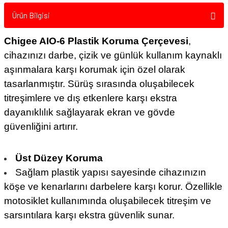
Ürün Bilgisi
Chigee AIO-6 Plastik Koruma Çerçevesi
,
cihazınızı darbe, çizik ve günlük kullanım kaynaklı
Chigee AIO-6 Silikon Ekran Kılfı
aşınmalara karşı korumak için özel olarak
tasarlanmıştır. Sürüş sırasında oluşabilecek
Chigee AIO-6 Ön Arka Kamera Aksesuarı
titreşimlere ve dış etkenlere karşı ekstra
dayanıklılık sağlayarak ekran ve gövde
güvenliğini artırır.
Üst Düzey Koruma
Sağlam plastik yapısı sayesinde cihazınızın
köşe ve kenarlarını darbelere karşı korur. Özellikle
motosiklet kullanımında oluşabilecek titreşim ve
sarsıntılara karşı ekstra güvenlik sunar.