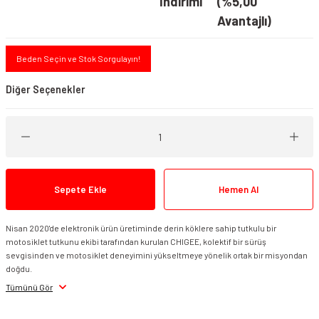
İndirimi
(%5,00
Avantajlı)
Beden Seçin ve Stok Sorgulayın!
Diğer Seçenekler
Sepete Ekle
Hemen Al
Nisan 2020'de elektronik ürün üretiminde derin köklere sahip tutkulu bir
motosiklet tutkunu ekibi tarafından kurulan CHIGEE, kolektif bir sürüş
Chigee AIO-6 CG Quick Release Kit
Chigee AIO-6 Quick Release Kit BMW
sevgisinden ve motosiklet deneyimini yükseltmeye yönelik ortak bir misyondan
doğdu.
Tümünü Gör