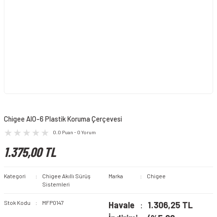
Chigee AIO-6 Plastik Koruma Çerçevesi
0.0 Puan - 0 Yorum
1.375,00 TL
Kategori
Chigee Akıllı Sürüş
Marka
Chigee
Sistemleri
Stok Kodu
MFP0147
Havale
1.306,25 TL