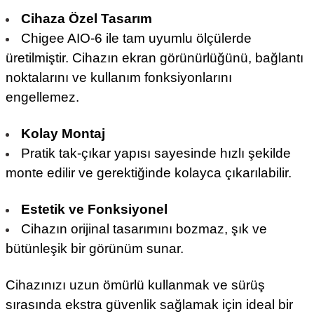
Cihaza Özel Tasarım
Chigee AIO-6 AR HD Tempered Glass Ekran Koruyucu
Chigee AIO-6 ile tam uyumlu ölçülerde
üretilmiştir. Cihazın ekran görünürlüğünü, bağlantı
noktalarını ve kullanım fonksiyonlarını
engellemez.
Kolay Montaj
Pratik tak-çıkar yapısı sayesinde hızlı şekilde
monte edilir ve gerektiğinde kolayca çıkarılabilir.
Estetik ve Fonksiyonel
Cihazın orijinal tasarımını bozmaz, şık ve
bütünleşik bir görünüm sunar.
Cihazınızı uzun ömürlü kullanmak ve sürüş
sırasında ekstra güvenlik sağlamak için ideal bir