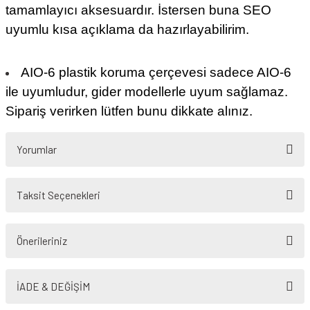
tamamlayıcı aksesuardır. İstersen buna SEO
uyumlu kısa açıklama da hazırlayabilirim.
AIO-6 plastik koruma çerçevesi sadece AIO-6
ile uyumludur, gider modellerle uyum sağlamaz.
Sipariş verirken lütfen bunu dikkate alınız.
Yorumlar
Taksit Seçenekleri
Bu ürüne ilk yorumu siz yapın!
Önerileriniz
Yorum Yaz
Bu ürünün fiyat bilgisi, resim, ürün açıklamalarında ve diğer konularda
yetersiz gördüğünüz noktaları öneri formunu kullanarak tarafımıza
İADE & DEĞİŞİM
iletebilirsiniz.