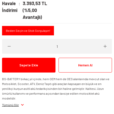
Havale
3.393,53 TL
İndirimi
(%5,00
Avantajlı)
Beden Seçin ve Stok Sorgulayın!
Sepete Ekle
Hemen Al
BS-BATTERY birkaç yıl içinde, hem OEM hem de OES alanlarında mevcut olan ve
Motosiklet, Scooter, ATV, Deniz Taşıtı gibi araçları kapsayan en büyük ve en
yenilikçi kurşun asitli akü tedarikçisinden biri haline gelmiştir. Kalitesi, Uzun
ömürlü kullanımı ve performans açısından tavsiye edilen motosiklet akü
modelidir.
Tümünü Gör