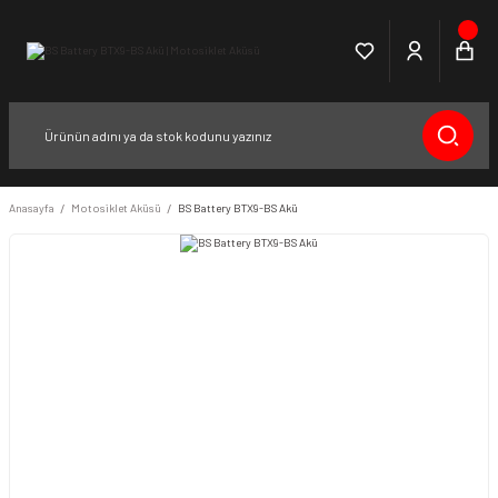
Anasayfa
Motosiklet Aküsü
BS Battery BTX9-BS Akü