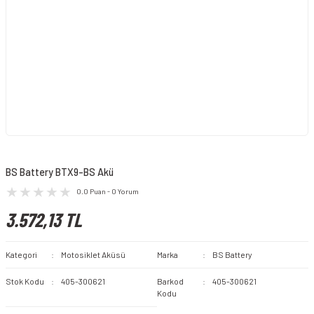
BS Battery BTX9-BS Akü
0.0 Puan - 0 Yorum
3.572,13 TL
Kategori
Motosiklet Aküsü
Marka
BS Battery
Stok Kodu
405-300621
Barkod
405-300621
Kodu