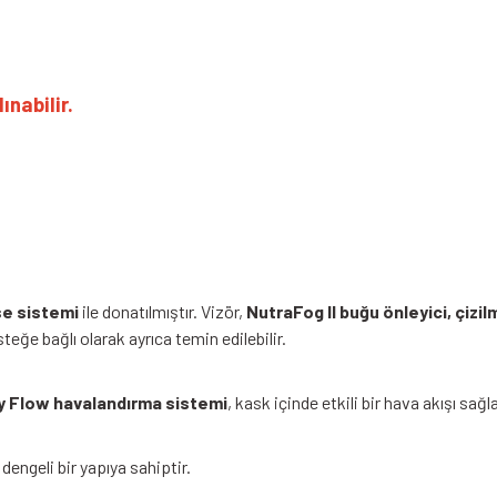
BELL Qualifier Kask Ascent Mat Si
ınabilir.
se sistemi
ile donatılmıştır. Vizör,
NutraFog II buğu önleyici, çizi
steğe bağlı olarak ayrıca temin edilebilir.
y Flow havalandırma sistemi
, kask içinde etkili bir hava akışı sağl
 dengeli bir yapıya sahiptir.