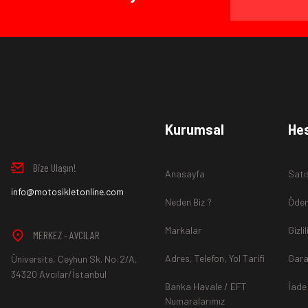
Yorum Yaz
Ürün İadesi Nasıl Sağlanır ?
www.MotosikletOnline.com alışveriş sitesinden almış olduğ
Kurumsal
He
içinde teslim aldığınız şekli ile iade edebilirsiniz.
Bize Ulaşın!
Anasayfa
Satı
Aksi durum söz konusu olduğunda
info@motosikletonline.com
ürün "Yeniden Satışa” 
Neden Biz ?
Ödem
Markalar
Gizli
MERKEZ - AVCILAR
Adres, Telefon, Yol Tarifi
Gara
Üniversite, Ceyhun Sk. No:2/A,
*İade ve Değişim sürecinde ürünlerin
"Gönderici Ödemeli”
ola
34320 Avcılar/İstanbul
Banka Havale / EFT
İade
Numaralarımız