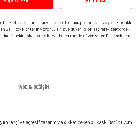
Sepete Ekle
Hemen Al
 bisiklet tutkunlarının güvenle tercih ettiği, performans ve yenilik odaklı
n Bell, Roy Richter’ın vizyonuyla hız ve güvenliği birleştirerek sektördeki
stlerinden şehir sokaklarına kadar her ortamda güven veren Bell kasklarını
ah Kırmızı
BELL Qualifier Kask Scorch Parlak Siyah Kırmızı
İADE & DEĞİŞİM
iyah
rengi ve agresif tasarımıyla dikkat çeken bu kask, üstün uyum