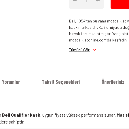
Bell, 1954’ten bu yana motosiklet ve
kask markasıdır. Kaliforniya’da doğa
birçok ilke imza atmıştır. Yarış pi
motosikletonline.com’da keşfedin.
Tümünü Gör
BELL Qualifier Kask Stealt Mat Siy
Yorumlar
Taksit Seçenekleri
Önerileriniz
an
Bell Qualifier kask
, uygun fiyata yüksek performans sunar.
Mat s
lere sahiptir.