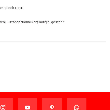
e olanak tanır.
enlik standartlarını karşıladığını gösterir.
ijinal ambalajında (paketi açılmamış ve kullanılmamış
ade edebilir veya değiştirebilirsiniz.