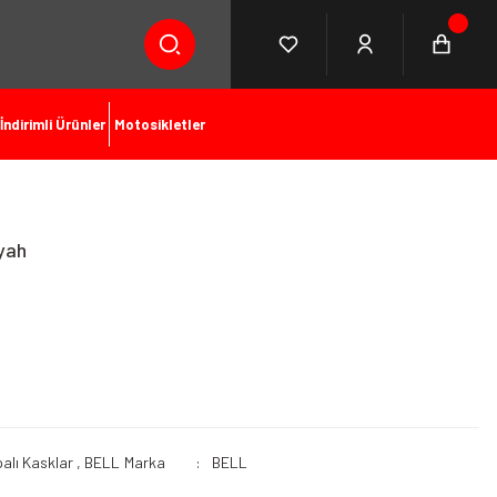
İndirimli Ürünler
Motosikletler
yah
palı Kasklar
,
BELL
Marka
BELL