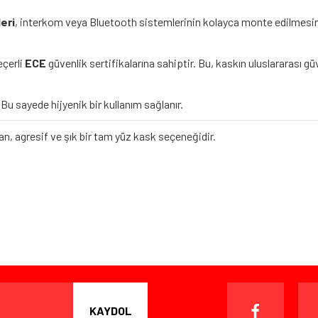
eri
, interkom veya Bluetooth sistemlerinin kolayca monte edilmesin
çerli
ECE
güvenlik sertifikalarına sahiptir. Bu, kaskın uluslararası güv
 Bu sayede hijyenik bir kullanım sağlanır.
n, agresif ve şık bir tam yüz kask seçeneğidir.
iz gördüğünüz noktaları öneri formunu kullanarak tarafımıza iletebilirsiniz.
ışverişten herhangi bir sebeple memnun kalmadığınızda, ürünü or
 gün içinde, kargo ücreti alıcı müşteriye ait olmak kaydıyla ürünü i
KAYDOL