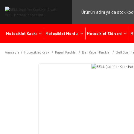
Motosiklet Kaskı
Motosiklet Montu
Motosiklet Eldiveni
M
Anasayfa
Motosiklet Kaskı
Kapalı Kasklar
Bell Kapalı Kasklar
Bell Qualifi