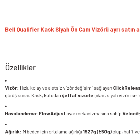
Bell Qualifier Kask Siyah Ön Cam Vizör
ü ayrı satın al
Özellikler
Vizör:
Hızlı, kolay ve aletsiz vizör değişimi sağlayan
ClickRelea
görüş sunar. Kask, kutudan
şeffaf vizörle
çıkar; siyah vizör ise i
Havalandırma:
FlowAdjust
ayar mekanizmasına sahip
Velocit
Ağırlık:
M beden için ortalama ağırlığı
1527g (±50g)
olup, hafif ve