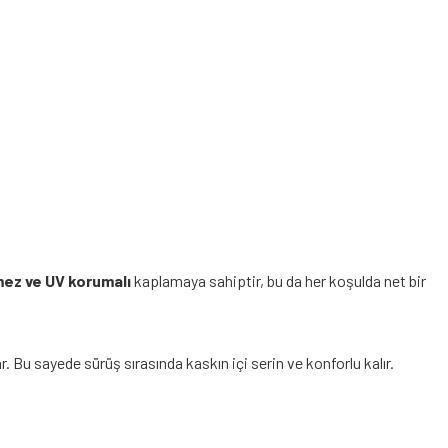
yah Gri
lmez ve UV korumalı
kaplamaya sahiptir, bu da her koşulda net bir
ar. Bu sayede sürüş sırasında kaskın içi serin ve konforlu kalır.