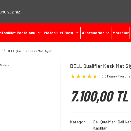
otosiklet Pantolonu
Motosiklet Botu
Aksesuarlar
Markalar
er
BELL Qualifier Kask Mat Siyah
BELL Qualifier Kask Mat Si
5.0 Puan - 1 Yorum
7.100,00 TL
Kategori
Bell Qualifier
,
Bell Ka
Kasklar