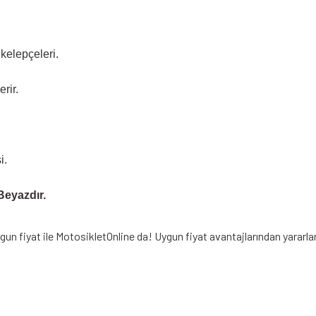
kelepçeleri.
rir.
i.
Beyazdır.
gun fiyat ile MotosikletOnline da! Uygun fiyat avantajlarından yararl