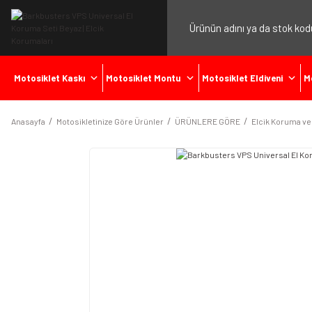
Motosiklet Kaskı
Motosiklet Montu
Motosiklet Eldiveni
M
Anasayfa
Motosikletinize Göre Ürünler
ÜRÜNLERE GÖRE
Elcik Koruma ve