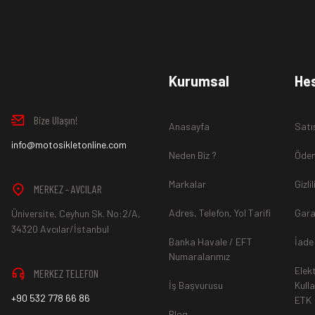
Ürün İadesi Nasıl Sağlanır ?
www.MotosikletOnline.com alışveriş sitesinden almış olduğ
Kurumsal
He
içinde teslim aldığınız şekli ile iade edebilirsiniz.
Bize Ulaşın!
Anasayfa
Satı
Aksi durum söz konusu olduğunda
info@motosikletonline.com
ürün "Yeniden Satışa” 
Neden Biz ?
Ödem
Markalar
Gizli
MERKEZ - AVCILAR
Adres, Telefon, Yol Tarifi
Gara
Üniversite, Ceyhun Sk. No:2/A,
*İade ve Değişim sürecinde ürünlerin
"Gönderici Ödemeli”
ola
34320 Avcılar/İstanbul
Banka Havale / EFT
İade
Numaralarımız
Elek
MERKEZ TELEFON
*
Ürün mağazamıza ulaştıktan sonra gerekli incelemelerin ardınd
İş Başvurusu
Kull
+90 532 778 66 86
ETK
hesaba ya da Kredi Kartına "Beş (5) ile On (10) iş günü” aras
Blog