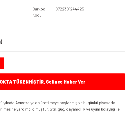
Barkod
0722301244425
Kodu
)
KTA TÜKENMİŞTİR, Gelince Haber Ver
84 yılında Avustralya'da üretilmeye başlanmış ve bugünkü piyasada
irilmesine yardımcı olmuştur. Stil, güç, dayanıklılık ve uyum kolaylığı ile