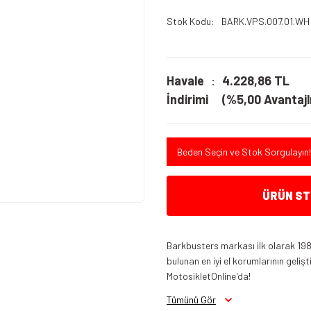
Stok Kodu
BARK.VPS.007.01.WH
Havale
4.228,86 TL
İndirimi
(%5,00 Avantajlı
Beden Seçin ve Stok Sorgulayın!
ÜRÜN STO
Barkbusters markası ilk olarak 19
bulunan en iyi el korumlarının gelişt
MotosikletOnline'da!
Tümünü Gör