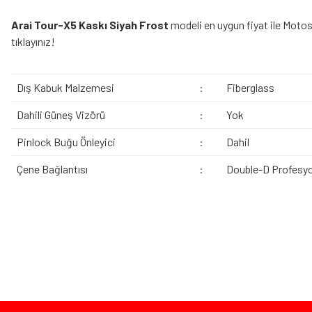
Arai Tour-X5 Kaskı Siyah Frost
modeli en uygun fiyat ile Motos
tıklayınız!
Dış Kabuk Malzemesi
:
Fiberglass
Dahili Güneş Vizörü
:
Yok
Pinlock Buğu Önleyici
:
Dahil
Çene Bağlantısı
:
Double-D Profesyo
Bu ürünün fiyat bilgisi, resim, ürün açıklamalarında ve diğer konularda yeters
Görüş ve önerileriniz için teşekkür ederiz.
Ürün resmi kalitesiz, bozuk veya görüntülenemiyor.
Bazen işler planlandığı gibi gitmeyebilir…
Ürün açıklamasında eksik bilgiler bulunuyor.
Ürün bilgilerinde hatalar bulunuyor.