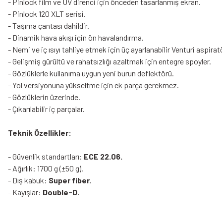
- Pinlock film ve UV direnci için önceden tasarlanmış ekran.
- Pinlock 120 XLT serisi.
- Taşıma çantası dahildir.
- Dinamik hava akışı için ön havalandırma.
- Nemi ve iç ısıyı tahliye etmek için üç ayarlanabilir Venturi aspirat
- Gelişmiş gürültü ve rahatsızlığı azaltmak için entegre spoyler.
- Gözlüklerle kullanıma uygun yeni burun deflektörü.
- Yol versiyonuna yükseltme için ek parça gerekmez.
- Gözlüklerin üzerinde.
- Çıkarılabilir iç parçalar.
Teknik Özellikler:
- Güvenlik standartları:
ECE 22.06.
- Ağırlık: 1700 g (±50 g).
- Dış kabuk:
Super fiber.
- Kayışlar:
Double-D.