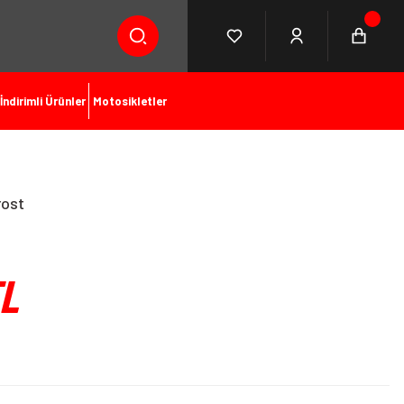
İndirimli Ürünler
Motosikletler
rost
TL