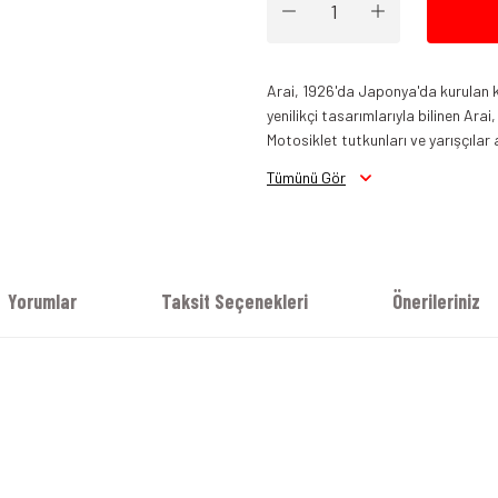
Arai, 1926'da Japonya'da kurulan kö
yenilikçi tasarımlarıyla bilinen Ara
Motosiklet tutkunları ve yarışçılar a
Arai Tour-X5 Kask Adventure Gri
Tümünü Gör
Yorumlar
Taksit Seçenekleri
Önerileriniz