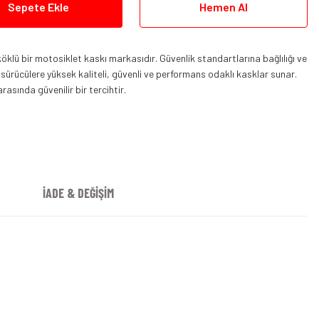
Sepete Ekle
Hemen Al
klü bir motosiklet kaskı markasıdır. Güvenlik standartlarına bağlılığı ve
i, sürücülere yüksek kaliteli, güvenli ve performans odaklı kasklar sunar.
rasında güvenilir bir tercihtir.
Arai Tour-X5 Kask Cosmic Kırmızı
İADE & DEĞİŞİM