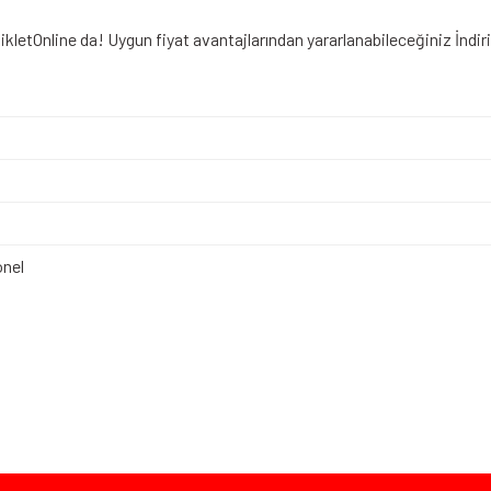
ikletOnline da! Uygun fiyat avantajlarından yararlanabileceğiniz
İndi
nel
iz gördüğünüz noktaları öneri formunu kullanarak tarafımıza iletebilirsiniz.
Bu ürüne ilk yorumu siz yapın!
Yorum Yaz