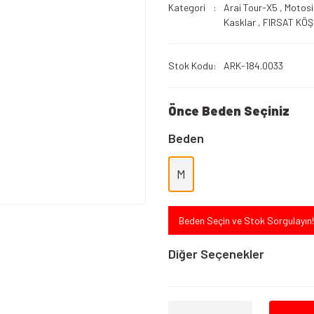
Kategori
Arai Tour-X5
,
Motosi
Kasklar
,
FIRSAT KÖŞ
Stok Kodu
ARK-184.0033
Önce Beden Seçiniz
Beden
M
Beden Seçin ve Stok Sorgulayın!
Diğer Seçenekler