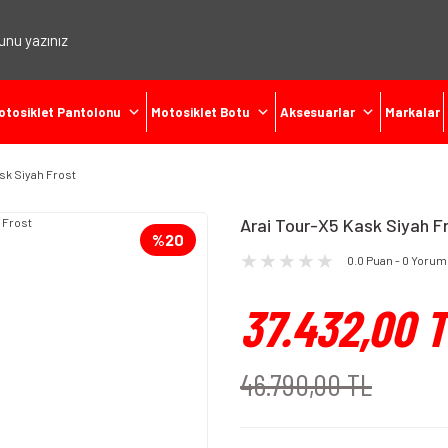
otosiklet Pantolonu
Motosiklet Botu
Aksesuarlar
Markalar
sk Siyah Frost
Arai Tour-X5 Kask Siyah F
%20
0.0 Puan - 0 Yorum
37.432,00 
46.790,00 TL