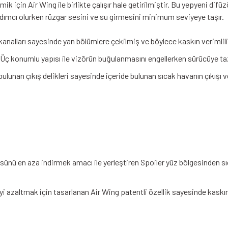
için Air Wing ile birlikte çalışır hale getirilmiştir. Bu yepyeni difü
rdımcı olurken rüzgar sesini ve su girmesini minimum seviyeye taşır.
nalları sayesinde yan bölümlere çekilmiş ve böylece kaskın verimliliği
ç konumlu yapısı ile vizörün buğulanmasını engellerken sürücüye ta
lunan çıkış delikleri sayesinde içeride bulunan sıcak havanın çıkışı 
ünü en aza indirmek amacı ile yerleştiren Spoiler yüz bölgesinden s
azaltmak için tasarlanan Air Wing patentli özellik sayesinde kaskın 