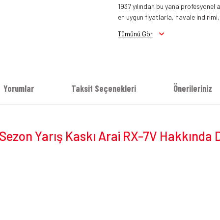
1937 yılından bu yana profesyonel a
en uygun fiyatlarla, havale indirimi,
Arai RX7 V Evo Kask Parlak Siyah
Tümünü Gör
Yorumlar
Taksit Seçenekleri
Önerileriniz
i Sezon Yarış Kaskı Arai RX-7V Hakkında 