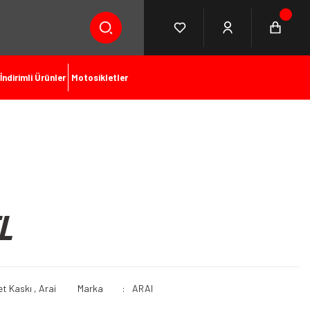
İndirimli Ürünler
Motosikletler
L
et Kaskı
,
Arai
Marka
ARAI