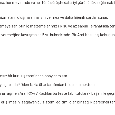
, her mevsimde ve her türlü sürüşte daha iyi görünürlük sağlamak iç
izmaların oluşmalarına izin vermez ve daha hijenik şartlar sunar.
emeye sahiptir. İç malzemelerimiz ılık su ve az sabun ile rahatlıkla t
eteneğine kavuşmaları 5 yılı bulmaktadır. Bir Arai Kask dış kabuğunu
ız bir kuruluş tarafından onaylanmıştır.
ya çapında 50den fazla ülke tarafından talep edilmektedir.
a rağmen Arai RX-7V Kaskları bu teste tabi tutularak başarı ile geçm
 erişilmesini sağlayan bu sistem, eğitimi olan bir sağlık personeli t