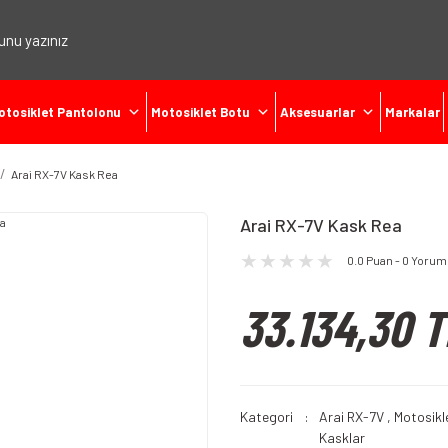
otosiklet Pantolonu
Motosiklet Botu
Aksesuarlar
Markalar
Arai RX-7V Kask Rea
Arai RX-7V Kask Rea
0.0 Puan - 0 Yorum
33.134,30 T
Kategori
Arai RX-7V
,
Motosikl
Kasklar