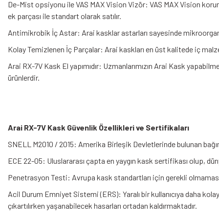
De-Mist opsiyonu ile VAS MAX Vision Vizör: VAS MAX Vision koruma
ek parçası ile standart olarak satılır.
Antimikrobik İç Astar: Arai kasklar astarları sayesinde mikroorgan
Kolay Temizlenen İç Parçalar: Arai kaskları en üst kalitede iç malz
Arai RX-7V Kask El yapımıdır: Uzmanlarımızın Arai Kask yapabilme y
ürünlerdir.
Arai RX-7V Kask Güvenlik Özellikleri ve Sertifikaları
SNELL M2010 / 2015: Amerika Birleşik Devletlerinde bulunan bağıms
ECE 22-05: Uluslararası çapta en yaygın kask sertifikası olup, dün
Penetrasyon Testi: Avrupa kask standartları için gerekli olmamasın
Acil Durum Emniyet Sistemi (ERS): Yaralı bir kullanıcıya daha kolay
çıkartılırken yaşanabilecek hasarları ortadan kaldırmaktadır.