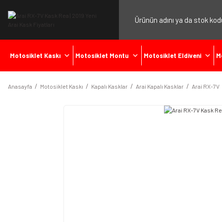
Motosiklet Kaskı
Motosiklet Montu
Motosiklet Eldiveni
M
Anasayfa
Motosiklet Kaskı
Kapalı Kasklar
Arai Kapalı Kasklar
Arai RX-7V