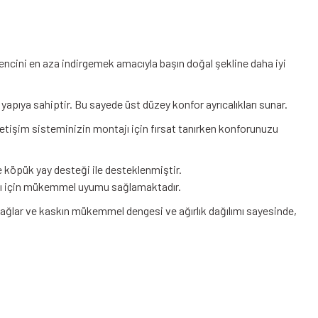
encini en aza indirgemek amacıyla başın doğal şekline daha iyi
ir yapıya sahiptir. Bu sayede üst düzey konfor ayrıcalıkları sunar.
iletişim sisteminizin montajı için fırsat tanırken konforunuzu
e köpük yay desteği ile desteklenmiştir.
ısı için mükemmel uyumu sağlamaktadır.
sağlar ve kaskın mükemmel dengesi ve ağırlık dağılımı sayesinde,