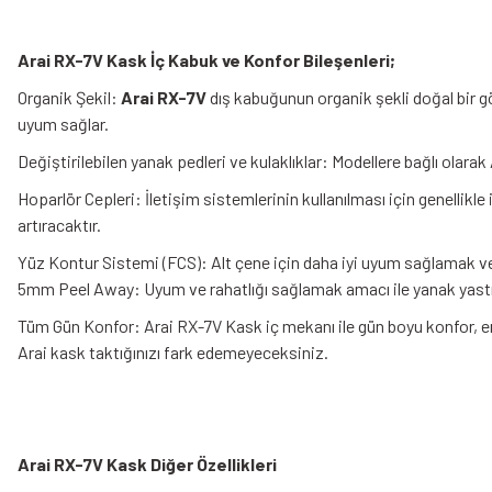
Arai RX-7V Kask İç Kabuk ve Konfor Bileşenleri;
Organik Şekil:
Arai RX-7V
dış kabuğunun organik şekli doğal bir g
uyum sağlar.
Değiştirilebilen yanak pedleri ve kulaklıklar: Modellere bağlı olarak A
Hoparlör Cepleri: İletişim sistemlerinin kullanılması için genellikl
artıracaktır.
Yüz Kontur Sistemi (FCS): Alt çene için daha iyi uyum sağlamak ve 
5mm Peel Away: Uyum ve rahatlığı sağlamak amacı ile yanak yastı
Tüm Gün Konfor: Arai RX-7V Kask iç mekanı ile gün boyu konfor, en
Arai kask taktığınızı fark edemeyeceksiniz.
Arai RX-7V Kask Diğer Özellikleri