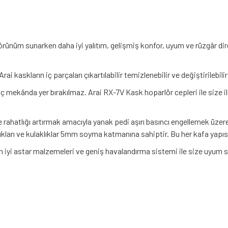
örünüm sunarken daha iyi yalıtım, gelişmiş konfor, uyum ve rüzgâr dir
rai kaskların iç parçaları çıkartılabilir temizlenebilir ve değiştirilebil
e iç mekânda yer bırakılmaz. Arai RX-7V Kask hoparlör cepleri ile size 
rahatlığı artırmak amacıyla yanak pedi aşırı basıncı engellemek üzer
kları ve kulaklıklar 5mm soyma katmanına sahiptir. Bu her kafa yap
 iyi astar malzemeleri ve geniş havalandırma sistemi ile size uyum 