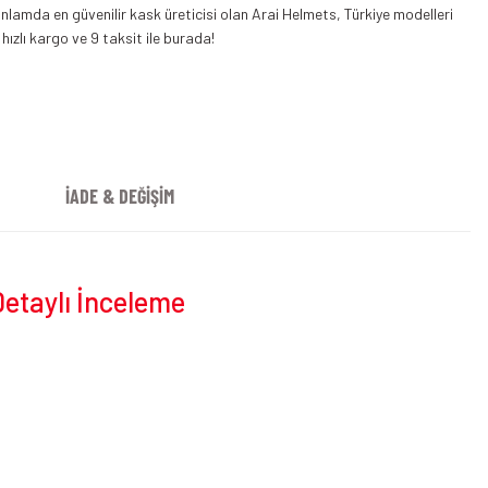
Arai Kask Rx-7V Evo Step
Arai RX7 V Evo Kask Siyah
nlamda en güvenilir kask üreticisi olan Arai Helmets, Türkiye modelleri
 hızlı kargo ve 9 taksit ile burada!
İADE & DEĞİŞİM
Detaylı İnceleme