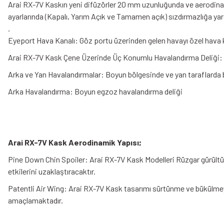
Arai RX-7V Kaskın yeni difüzörler 20 mm uzunluğunda ve aerodinamik 
ayarlarında (Kapalı, Yarım Açık ve Tamamen açık) sızdırmazlığa ya
.
Eyeport Hava Kanalı: Göz portu üzerinden gelen havayı özel hava ka
Arai RX-7V Kask Çene Üzerinde Üç Konumlu Havalandırma Deliği: Ü
Arka ve Yan Havalandırmalar: Boyun bölgesinde ve yan taraflarda bu
Arka Havalandırma: Boyun egzoz havalandırma deliği
Arai RX-7V Kask Aerodinamik Yapısı;
Pine Down Chin Spoiler: Arai RX-7V Kask Modelleri Rüzgar gürültüs
etkilerini uzaklaştıracaktır.
Patentli Air Wing: Arai RX-7V Kask tasarımı sürtünme ve bükülmeyi 
amaçlamaktadır.