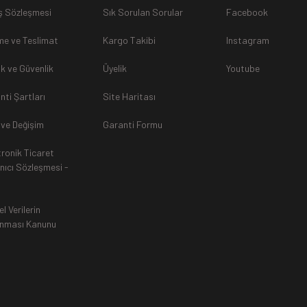
ş Sözleşmesi
Sık Sorulan Sorular
Facebook
sunulamayacağından dolayı
, iade talebiniz kabul edilmeyecekti
e ve Teslimat
Kargo Takibi
Instagram
lik ve Güvenlik
Üyelik
Youtube
nti Şartları
Site Haritası
rak tarafımıza ulaştırılması zorunludur. Aksi halde gönderilerini
 ve Değişim
Garanti Formu
tronik Ticaret
an, siparişiniz Havale ile yapıldıysa aynı Hesaba (IBAN), Kredi 
anıcı Sözleşmesi -
ında ürün bedeli iade edilmektedir. Kredi Kartına yapılan iadele
ttir.
el Verilerin
nması Kanunu