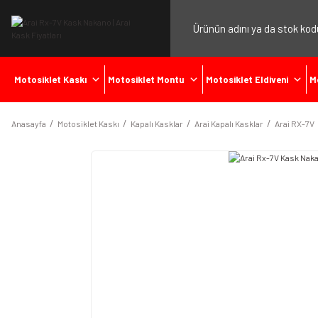
Motosiklet Kaskı
Motosiklet Montu
Motosiklet Eldiveni
M
Anasayfa
Motosiklet Kaskı
Kapalı Kasklar
Arai Kapalı Kasklar
Arai RX-7V