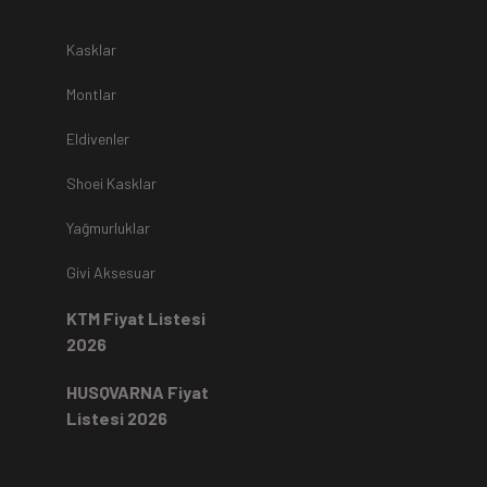
r.
Kasklar
Montlar
Eldivenler
z
teslim alınmamaktadır.
Shoei Kasklar
Yağmurluklar
Kartı ile yapıldıysa aynı karta iade edilir.
Ücret iadeleri
ilgili
Givi Aksesuar
rde, ekstrenize (+) Taksit yansıtma ve buna benzer tüm
KTM Fiyat Listesi
2026
HUSQVARNA Fiyat
Listesi 2026