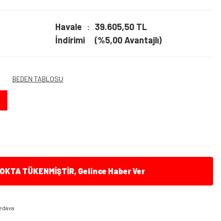
Havale
39.605,50 TL
İndirimi
(%5,00 Avantajlı)
BEDEN TABLOSU
KTA TÜKENMİŞTİR, Gelince Haber Ver
edava