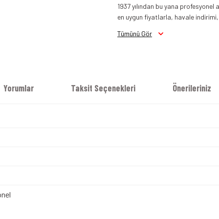
1937 yılından bu yana profesyonel a
en uygun fiyatlarla, havale indirimi,
Arai RX7 V Evo Kask Parlak Siyah
Tümünü Gör
Yorumlar
Taksit Seçenekleri
Önerileriniz
nel