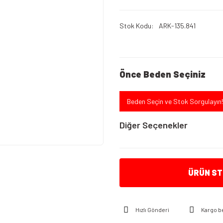
Stok Kodu
ARK-135.841
Önce Beden Seçiniz
Beden Seçin ve Stok Sorgulayın!
Diğer Seçenekler
ÜRÜN STO
Hızlı Gönderi
Kargo b