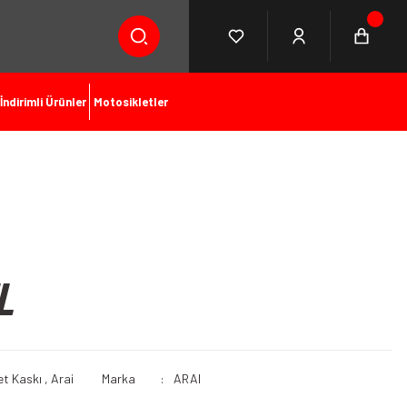
İndirimli Ürünler
Motosikletler
L
et Kaskı
,
Arai
Marka
ARAI