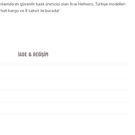
Arai Kask Rx-7V Evo Step
Arai RX7 V Evo Kask Siyah
nlamda en güvenilir kask üreticisi olan Arai Helmets, Türkiye modelleri
 hızlı kargo ve 9 taksit ile burada!
İADE & DEĞİŞİM