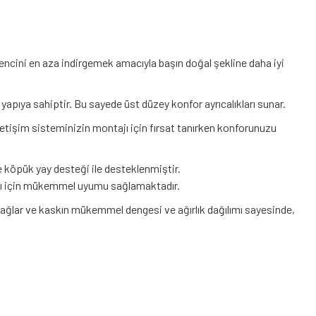
encini en aza indirgemek amacıyla başın doğal şekline daha iyi
ir yapıya sahiptir. Bu sayede üst düzey konfor ayrıcalıkları sunar.
iletişim sisteminizin montajı için fırsat tanırken konforunuzu
e köpük yay desteği ile desteklenmiştir.
ısı için mükemmel uyumu sağlamaktadır.
sağlar ve kaskın mükemmel dengesi ve ağırlık dağılımı sayesinde,