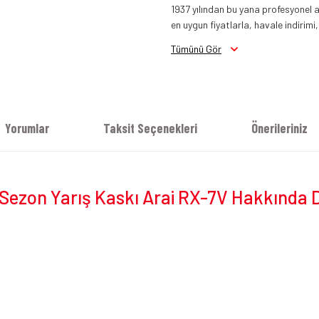
1937 yılından bu yana profesyonel a
en uygun fiyatlarla, havale indirimi,
Arai RX7 V Evo Kask Parlak Siyah
Tümünü Gör
Yorumlar
Taksit Seçenekleri
Önerileriniz
i Sezon Yarış Kaskı Arai RX-7V Hakkında 