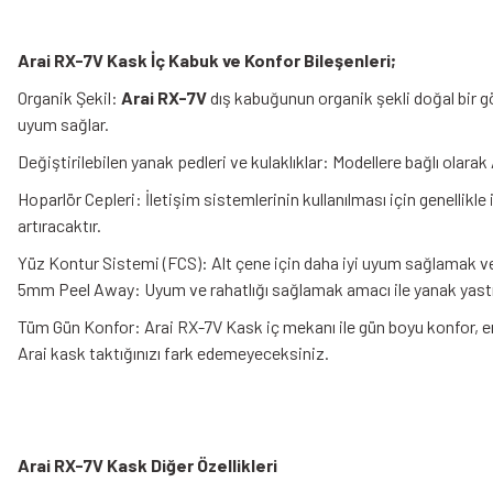
Arai RX-7V Kask İç Kabuk ve Konfor Bileşenleri;
Organik Şekil:
Arai RX-7V
dış kabuğunun organik şekli doğal bir g
uyum sağlar.
Değiştirilebilen yanak pedleri ve kulaklıklar: Modellere bağlı olarak A
Hoparlör Cepleri: İletişim sistemlerinin kullanılması için genellikl
artıracaktır.
Yüz Kontur Sistemi (FCS): Alt çene için daha iyi uyum sağlamak ve 
5mm Peel Away: Uyum ve rahatlığı sağlamak amacı ile yanak yastı
Tüm Gün Konfor: Arai RX-7V Kask iç mekanı ile gün boyu konfor, en
Arai kask taktığınızı fark edemeyeceksiniz.
Arai RX-7V Kask Diğer Özellikleri