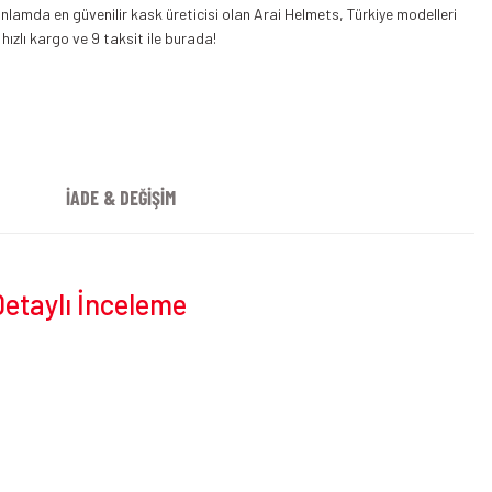
Arai Kask Rx-7V Evo Step
Arai RX7 V Evo Kask Siyah
nlamda en güvenilir kask üreticisi olan Arai Helmets, Türkiye modelleri
 hızlı kargo ve 9 taksit ile burada!
İADE & DEĞİŞİM
Detaylı İnceleme