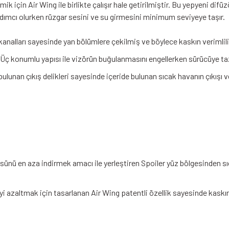
için Air Wing ile birlikte çalışır hale getirilmiştir. Bu yepyeni difü
rdımcı olurken rüzgar sesini ve su girmesini minimum seviyeye taşır.
nalları sayesinde yan bölümlere çekilmiş ve böylece kaskın verimliliği
ç konumlu yapısı ile vizörün buğulanmasını engellerken sürücüye ta
lunan çıkış delikleri sayesinde içeride bulunan sıcak havanın çıkışı 
ünü en aza indirmek amacı ile yerleştiren Spoiler yüz bölgesinden s
azaltmak için tasarlanan Air Wing patentli özellik sayesinde kaskın 