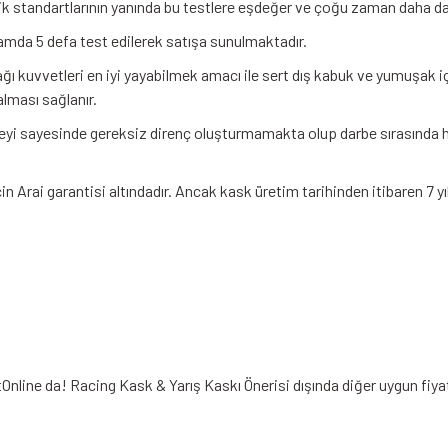
enlik standartlarının yanında bu testlere eşdeğer ve çoğu zaman daha 
amda 5 defa test edilerek satışa sunulmaktadır.
ı kuvvetleri en iyi yayabilmek amacı ile sert dış kabuk ve yumuşak 
alması sağlanır.
yi sayesinde gereksiz direnç oluşturmamakta olup darbe sırasında hav
n Arai garantisi altındadır. Ancak kask üretim tarihinden itibaren 7 yıl i
tOnline da! Racing Kask & Yarış Kaskı Önerisi dışında diğer uygun fiya