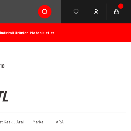
İndirimli Ürünler
Motosikletler
18
TL
et Kaskı
,
Arai
Marka
ARAI