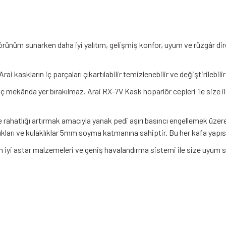
örünüm sunarken daha iyi yalıtım, gelişmiş konfor, uyum ve rüzgâr dir
rai kaskların iç parçaları çıkartılabilir temizlenebilir ve değiştirilebil
e iç mekânda yer bırakılmaz. Arai RX-7V Kask hoparlör cepleri ile size 
rahatlığı artırmak amacıyla yanak pedi aşırı basıncı engellemek üzer
kları ve kulaklıklar 5mm soyma katmanına sahiptir. Bu her kafa yap
 iyi astar malzemeleri ve geniş havalandırma sistemi ile size uyum 