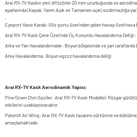
Arai RX-7V Kaskın yeni difüzörler 20 mm uzunluğunda ve aerodinamik 
ayarlarında (Kapalı, Yarım Açık ve Tamamen açık) sızdırmazlığa ya
.
Eyeport Hava Kanalı: Göz portu üzerinden gelen havayı özel hava ka
Arai RX-7V Kask Çene Üzerinde Üç Konumlu Havalandırma Deliği: Ü
Arka ve Yan Havalandırmalar: Boyun bölgesinde ve yan taraflarda bu
Arka Havalandırma: Boyun egzoz havalandırma deliği
Arai RX-7V Kask Aerodinamik Yapısı;
Pine Down Chin Spoiler: Arai RX-7V Kask Modelleri Rüzgar gürültüs
etkilerini uzaklaştıracaktır.
Patentli Air Wing: Arai RX-7V Kask tasarımı sürtünme ve bükülmeyi 
amaçlamaktadır.