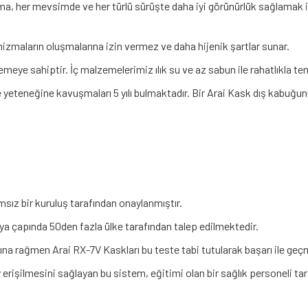
, her mevsimde ve her türlü sürüşte daha iyi görünürlük sağlamak iç
izmaların oluşmalarına izin vermez ve daha hijenik şartlar sunar.
emeye sahiptir. İç malzemelerimiz ılık su ve az sabun ile rahatlıkla t
eteneğine kavuşmaları 5 yılı bulmaktadır. Bir Arai Kask dış kabuğunu
ız bir kuruluş tarafından onaylanmıştır.
ya çapında 50den fazla ülke tarafından talep edilmektedir.
a rağmen Arai RX-7V Kaskları bu teste tabi tutularak başarı ile geçm
 erişilmesini sağlayan bu sistem, eğitimi olan bir sağlık personeli t