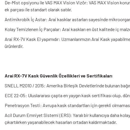
De-Mist opsiyonu ile VAS MAX Vision Vizör: VAS MAX Vision koruma
ek parçası ile standart olarak satılır.
Antimikrobik İç Astar: Arai kasklar astarları sayesinde mikroorgan
Kolay Temizlenen İç Parçalar: Arai kaskları en üst kalitede iç malz
Arai RX-7V Kask El yapımıdır: Uzmanlarımızın Arai Kask yapabilme y
ürünlerdir.
Arai RX-7V Kask Güvenlik Özellikleri ve Sertifikaları
SNELL M2010 / 2015: Amerika Birleşik Devletlerinde bulunan bağıms
ECE 22-05: Uluslararası çapta en yaygın kask sertifikası olup, dün
Penetrasyon Testi: Avrupa kask standartları için gerekli olmamasın
Acil Durum Emniyet Sistemi (ERS): Yaralı bir kullanıcıya daha kolay
çıkartılırken yaşanabilecek hasarları ortadan kaldırmaktadır.