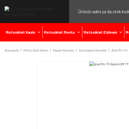
Motosiklet Kaskı
Motosiklet Montu
Motosiklet Eldiveni
M
Anasayfa
Motosiklet Kaskı
Kapalı Kasklar
Arai Kapalı Kasklar
Arai RX-7V