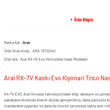
Ürün Bilgisi
Marka Adı :
Arai
Ürün Stok Kodu : ARK-137.0240
Ürün Adı : Arai RX-7V Evo Motosiklet Kask Modelleri
Arai RX-7V Kaskı Evo Kiyonari Trico Nas
RX-7V EVO, Arai'nin kask teknolojisindeki bilgi, deneyim ve uzman
şakakların etrafında önemli ölçüde genişletilmiş, daha pürüzsüz b
standardına uygundur ve daha da ince bir çerçeveye sahip anti-mikr