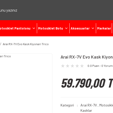
otosiklet Pantolonu
Motosiklet Botu
Aksesuarlar
Markalar
Arai RX-7V Evo Kask Kiyonari Trico
Arai RX-7V Evo Kask Kiyona
0.0 Puan - 0 Yorum
59.790,00 
Kategori
Arai RX-7V
,
Motosikl
Kasklar