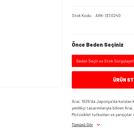
Stok Kodu
ARK-137.0240
Önce Beden Seçiniz
Beden Seçin ve Stok Sorgulayın!
ÜRÜN STO
Arai, 1926'da Japonya'da kurulan kö
yenilikçi tasarımlarıyla bilinen Ara
Motosiklet tutkunları ve yarışçılar a
Tümünü Gör