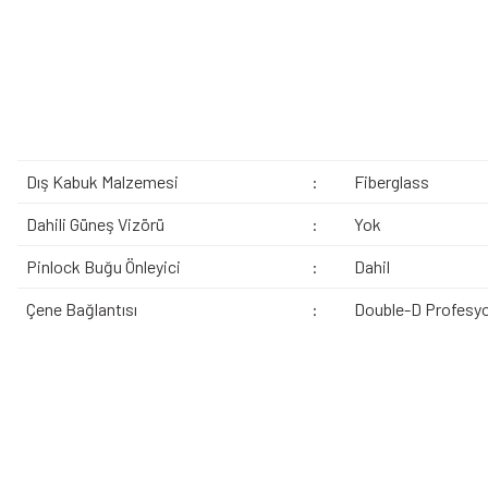
Dış Kabuk Malzemesi
:
Fiberglass
Dahili Güneş Vizörü
:
Yok
Pinlock Buğu Önleyici
:
Dahil
Çene Bağlantısı
:
Double-D Profesyo
Bu ürünün fiyat bilgisi, resim, ürün açıklamalarında ve diğer konularda yeters
Görüş ve önerileriniz için teşekkür ederiz.
Ürün resmi kalitesiz, bozuk veya görüntülenemiyor.
Bazen işler planlandığı gibi gitmeyebilir…
Ürün açıklamasında eksik bilgiler bulunuyor.