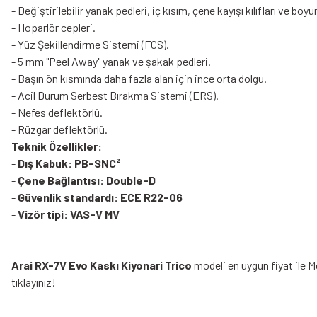
- Değiştirilebilir yanak pedleri, iç kısım, çene kayışı kılıfları ve boyu
- Hoparlör cepleri.
- Yüz Şekillendirme Sistemi (FCS).
- 5 mm "Peel Away" yanak ve şakak pedleri.
- Başın ön kısmında daha fazla alan için ince orta dolgu.
- Acil Durum Serbest Bırakma Sistemi (ERS).
- Nefes deflektörlü.
- Rüzgar deflektörlü.
Teknik Özellikler:
-
Dış Kabuk: PB-SNC²
-
Çene Bağlantısı: Double-D
-
Güvenlik standardı: ECE R22-06
-
Vizör tipi: VAS-V MV
Arai RX-7V Evo Kaskı Kiyonari Trico
modeli en uygun fiyat ile M
tıklayınız!