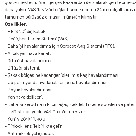
göstermektedir. Arai, gerçek kazalardan ders alarak geri tepme öz
daha yakın. VAS ile vizör bağlantısının konumu 24 mm alçaltılarak en
tamamen pürüzsüz olmasını mümkün kılmıştır.
Özellikler
:
- PB-SNC² dış kabuk.
- Değişken Eksen Sistemi (VAS).
- Daha iyi havalandırma için Serbest Akış Sistemi (FFS).
- Alçak yan hava kanalı.
- Orta üst havalandırma.
- Difüzör sistemi.
- Şakak bölgesine kadar genişletilmiş kaş havalandırması.
- Üç pozisyonda ayarlanabilen çene havalandırması.
- Boyun havalandırması.
- Yan hava delikleri.
- Daha iyi aerodinamik için aşağı çekilebilir çene spoyleri ve patent
- DeMist opsiyonlu VAS Max Vision vizör.
- Yeni vizör kilit kolu.
- Pinlock lens ile birlikte gelir.
- Antimikrobiyal iç astar.