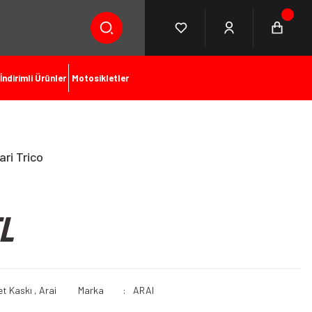
İndirimli Ürünler
Motosikletler
ri Trico
TL
et Kaskı
,
Arai
Marka
ARAI