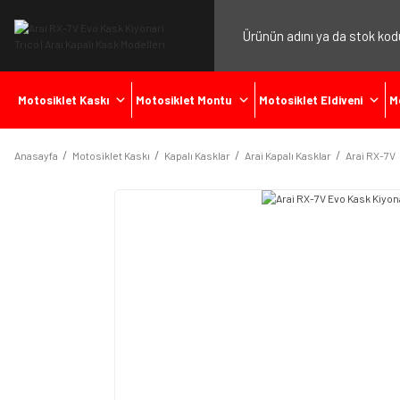
Motosiklet Kaskı
Motosiklet Montu
Motosiklet Eldiveni
M
Anasayfa
Motosiklet Kaskı
Kapalı Kasklar
Arai Kapalı Kasklar
Arai RX-7V