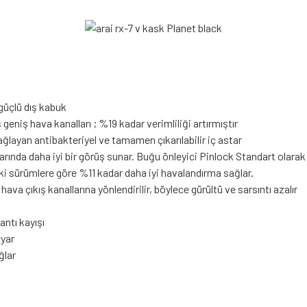
k güçlü dış kabuk
eniş hava kanalları ; %19 kadar verimliliği artırmıştır
ağlayan antibakteriyel ve tamamen çıkarılabilir iç astar
rında daha iyi bir görüş sunar. Buğu önleyici Pinlock Standart olarak 
ki sürümlere göre %11 kadar daha iyi havalandırma sağlar.
ava çıkış kanallarına yönlendirilir, böylece gürültü ve sarsıntı azalır
ntı kayışı
ayar
ğlar