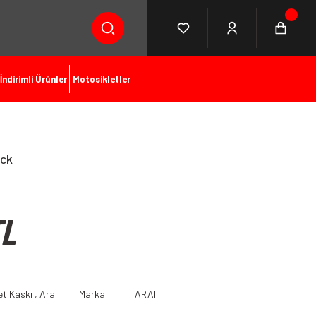
İndirimli Ürünler
Motosikletler
ack
TL
et Kaskı
,
Arai
Marka
ARAI