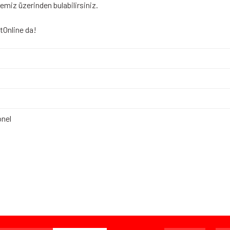
emiz üzerinden bulabilirsiniz.
tOnline da!
nel
iz gördüğünüz noktaları öneri formunu kullanarak tarafımıza iletebilirsiniz.
Bu ürüne ilk yorumu siz yapın!
Yorum Yaz