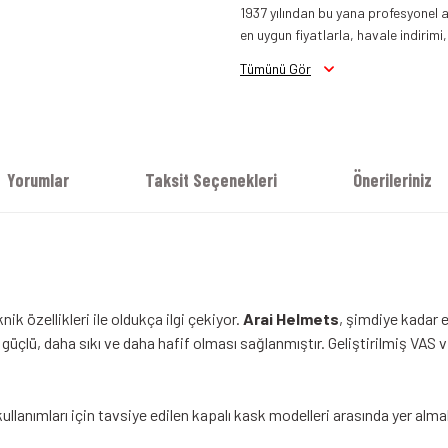
1937 yılından bu yana profesyonel a
en uygun fiyatlarla, havale indirimi,
Arai RX7 V Evo Kask Parlak Siyah
Tümünü Gör
Yorumlar
Taksit Seçenekleri
Önerileriniz
k özellikleri ile oldukça ilgi çekiyor.
Arai Helmets
, şimdiye kadar 
çlü, daha sıkı ve daha hafif olması sağlanmıştır. Geliştirilmiş VAS v
llanımları için tavsiye edilen
kapalı kask modelleri
arasında yer alma