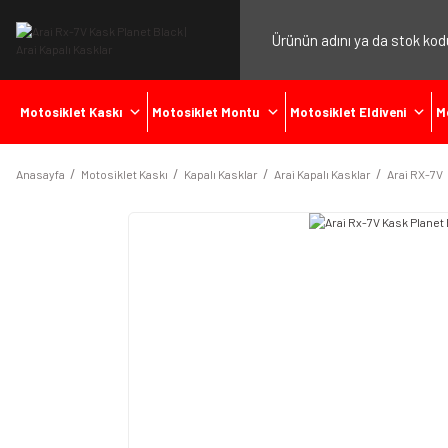
Motosiklet Kaskı
Motosiklet Montu
Motosiklet Eldiveni
M
Anasayfa
Motosiklet Kaskı
Kapalı Kasklar
Arai Kapalı Kasklar
Arai RX-7V