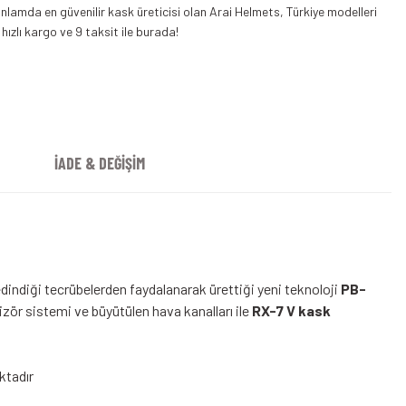
Arai Kask Rx-7V Evo Step
Arai RX7 V Evo Kask Siyah
nlamda en güvenilir kask üreticisi olan Arai Helmets, Türkiye modelleri
 hızlı kargo ve 9 taksit ile burada!
İADE & DEĞİŞİM
edindiği tecrübelerden faydalanarak ürettiği yeni teknoloji
PB-
izör sistemi ve büyütülen hava kanalları ile
RX-7 V kask
ktadır