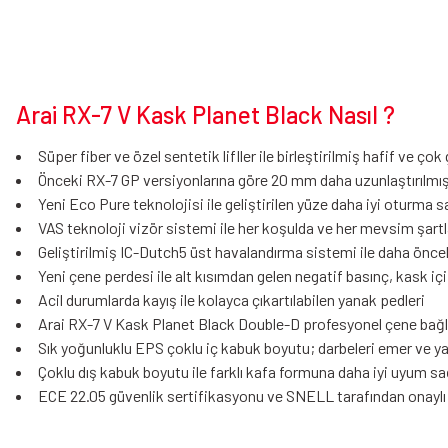
Arai RX-7 V Kask Planet Black Nasıl ?
Süper fiber ve özel sentetik lifller ile birleştirilmiş hafif ve ço
Önceki RX-7 GP versiyonlarına göre 20 mm daha uzunlaştırılmış g
Yeni Eco Pure teknolojisi ile geliştirilen yüze daha iyi oturma s
VAS teknoloji vizör sistemi ile her koşulda ve her mevsim şartla
Geliştirilmiş IC-Dutch5 üst havalandırma sistemi ile daha önce
Yeni çene perdesi ile alt kısımdan gelen negatif basınç, kask içi h
Acil durumlarda kayış ile kolayca çıkartılabilen yanak pedleri
Arai RX-7 V Kask Planet Black Double-D profesyonel çene bağla
Sık yoğunluklu EPS çoklu iç kabuk boyutu; darbeleri emer ve y
Çoklu dış kabuk boyutu ile farklı kafa formuna daha iyi uyum sa
ECE 22.05 güvenlik sertifikasyonu ve SNELL tarafından onaylı