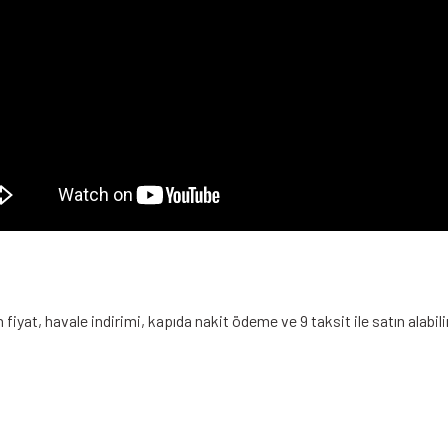
yat, havale indirimi, kapıda nakit ödeme ve 9 taksit ile satın alabili