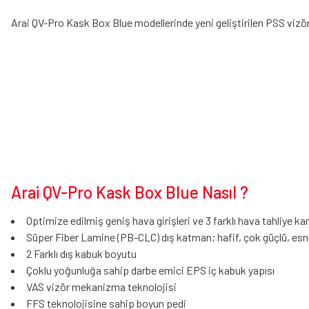
Arai QV-Pro Kask Box Blue modellerinde yeni geliştirilen PSS vizör 
Arai QV-Pro Kask Box Blue Nasıl ?
Optimize edilmiş geniş hava girişleri ve 3 farklı hava tahliye kan
Süper Fiber Lamine (PB-CLC) dış katman; hafif, çok güçlü, esn
2 Farklı dış kabuk boyutu
Çoklu yoğunluğa sahip darbe emici EPS iç kabuk yapısı
VAS vizör mekanizma teknolojisi
FFS teknolojisine sahip boyun pedi