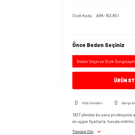
Stok Kodu
ARK-163.851
Önce Beden Seçiniz
Beden Seçin ve Stok Sorgulayın!
ÜRÜN STO
Hızlı Gönderi
Kargo b
1937 yılından bu yana profesyonel a
en uygun fiyatlarla, havale indirimi,
Tümünü Gör