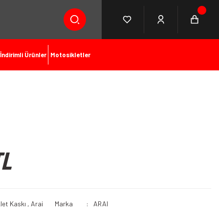
İndirimli Ürünler
Motosikletler
TL
let Kaskı
,
Arai
Marka
ARAI