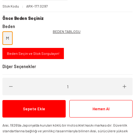
Stok Kodu
ARK-177.0297
Önce Beden Seçiniz
Beden
BEDEN TABLOSU
M
Beden Seçin ve Stok Sorgulayın!
Diğer Seçenekler
Sepete Ekle
Hemen Al
Arai Quantic Kask Face Red
Arai, 1926'da Japonya'da kurulan köklü bir motosiklet kaskı markasıdır. Güvenlik
Arai Quantic Kask Robotik Kırmızı
standartlarına bağlılığı ve yenilikçi tasarımlarıyla bilinen Arai, sürücülere yüksek