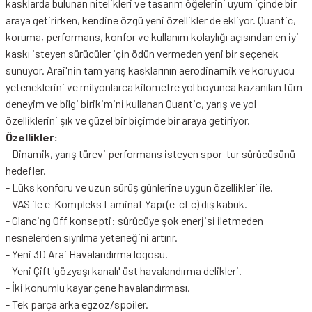
kasklarda bulunan nitelikleri ve tasarım öğelerini uyum içinde bir
araya getirirken, kendine özgü yeni özellikler de ekliyor. Quantic,
koruma, performans, konfor ve kullanım kolaylığı açısından en iyi
kaskı isteyen sürücüler için ödün vermeden yeni bir seçenek
sunuyor. Arai'nin tam yarış kasklarının aerodinamik ve koruyucu
yeteneklerini ve milyonlarca kilometre yol boyunca kazanılan tüm
deneyim ve bilgi birikimini kullanan Quantic, yarış ve yol
özelliklerini şık ve güzel bir biçimde bir araya getiriyor.
Özellikler:
- Dinamik, yarış türevi performans isteyen spor-tur sürücüsünü
hedefler.
- Lüks konforu ve uzun sürüş günlerine uygun özellikleri ile.
- VAS ile e-Kompleks Laminat Yapı (e-cLc) dış kabuk.
- Glancing Off konsepti: sürücüye şok enerjisi iletmeden
nesnelerden sıyrılma yeteneğini artırır.
- Yeni 3D Arai Havalandırma logosu.
- Yeni Çift 'gözyaşı kanalı' üst havalandırma delikleri.
- İki konumlu kayar çene havalandırması.
- Tek parça arka egzoz/spoiler.