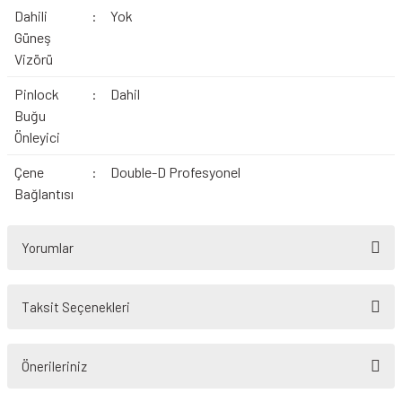
Dahili
:
Yok
Güneş
Vizörü
Pinlock
:
Dahil
Buğu
Önleyici
Çene
:
Double-D Profesyonel
Bağlantısı
Yorumlar
Taksit Seçenekleri
Bu ürüne ilk yorumu siz yapın!
Önerileriniz
Yorum Yaz