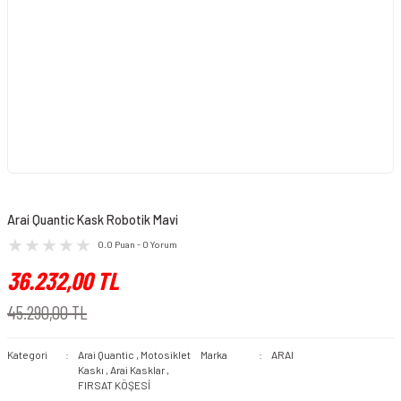
Arai Quantic Kask Robotik Mavi
0.0 Puan - 0 Yorum
36.232,00 TL
45.290,00 TL
Kategori
Arai Quantic
,
Motosiklet
Marka
ARAI
Kaskı
,
Arai Kasklar
,
FIRSAT KÖŞESİ