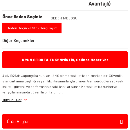
Avantajlı)
Önce Beden Seçiniz
BEDEN TABLOSU
Beden Seçin ve Stok Sorgulayın!
Diğer Seçenekler
ÜRÜN STOKTA TÜKENMİŞTİR, Gelince Haber Ver
Arai, 1926'da Japonya'da kurulan köklü bir motosiklet kaskı markasıdır. Güvenlik
standartlarına bağlılığı ve yenilikçi tasarımlarıyla bilinen Arai, sürücülere yüksek
kaliteli, güvenli ve performans odaklı kasklar sunar. Motosiklet tutkunları ve
yarışçılar arasında güvenilir bir tercihtir.
Arai Quantic Kask Robotik Mavi
Arai Quantic Kask Robotik Kırmızı
Tümünü Gör
Ürün Bilgisi