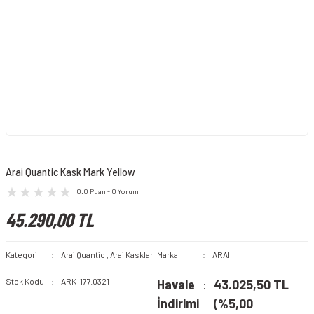
Arai Quantic Kask Mark Yellow
0.0 Puan - 0 Yorum
45.290,00 TL
Kategori
Arai Quantic
,
Arai Kasklar
Marka
ARAI
Stok Kodu
ARK-177.0321
Havale
43.025,50 TL
İndirimi
(%5,00