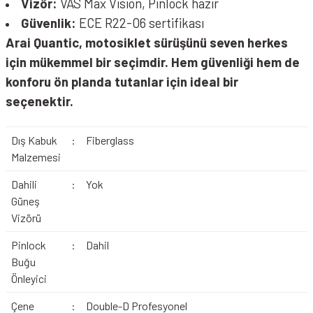
Vizör:
VAS Max Vision, Pinlock hazır
Güvenlik:
ECE R22-06 sertifikası
Arai Quantic, motosiklet sürüşünü seven herkes
için mükemmel bir seçimdir. Hem güvenliği hem de
konforu ön planda tutanlar için ideal bir
seçenektir.
Dış Kabuk
:
Fiberglass
Malzemesi
Dahili
:
Yok
Güneş
Vizörü
Pinlock
:
Dahil
Buğu
Önleyici
Çene
:
Double-D Profesyonel