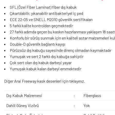
SFL (Özel Fiber Laminat) fiber dış kabuk
Çıkartılabilir, yıkanabilir antibakteriyel iç ped
ECE 22-05 ve SNELL M2010 güvenlik sertifikaları
5 farklı kalite kontrolden geçmektedir
27 farklı adımda geçen bu kaskın hazırlanması yaklaşım 18 saatt
Konforlu bir sürüş sunmak için en kaliteli astar malzemeleri ku
Double-D güvenlik bağlantı kayışı
Pürüzsüz dış kabuğu sayesinde direnç olmadan kaymaktadır
Yumuşak ve sert 2 farklı dış kabuğa sahiptir
Çok sert olan dış kabuk darbeyi yayar
Yumuşak kabuk kalan darbeyi emmektedir
Diğer Arai Freeway kask desenleri için
tıklayınız
.
Dış Kabuk Malzemesi
:
Fiberglass
Dahili Güneş Vizörü
:
Yok