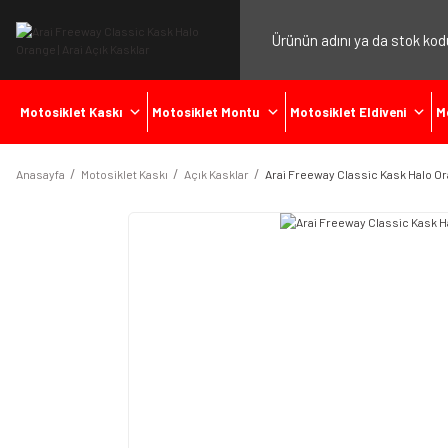
Motosiklet Kaskı
Motosiklet Montu
Motosiklet Eldiveni
M
Anasayfa
Motosiklet Kaskı
Açık Kasklar
Arai Freeway Classic Kask Halo O