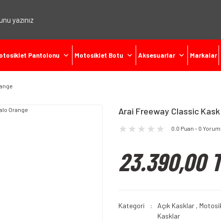
otosiklet Pantolonu
Motosiklet Botu
Aksesuarlar
Markalar
range
Arai Freeway Classic Kask
0.0 Puan - 0 Yorum
23.390,00 
Kategori
Açık Kasklar
,
Motosik
Kasklar