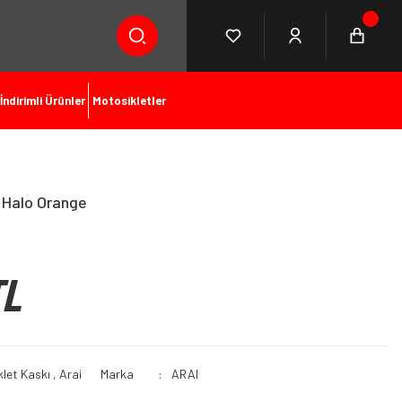
İndirimli Ürünler
Motosikletler
 Halo Orange
TL
let Kaskı
,
Arai
Marka
ARAI