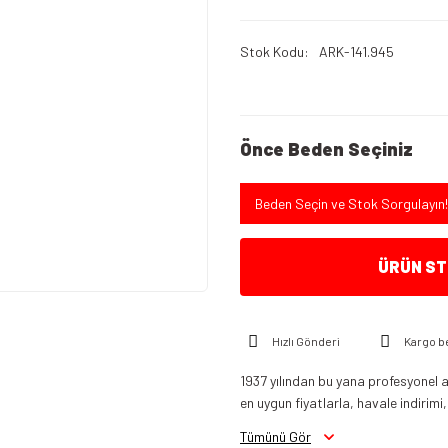
Stok Kodu
ARK-141.945
Önce Beden Seçiniz
Beden Seçin ve Stok Sorgulayın!
ÜRÜN STO
Hızlı Gönderi
Kargo b
1937 yılından bu yana profesyonel a
en uygun fiyatlarla, havale indirimi,
Tümünü Gör