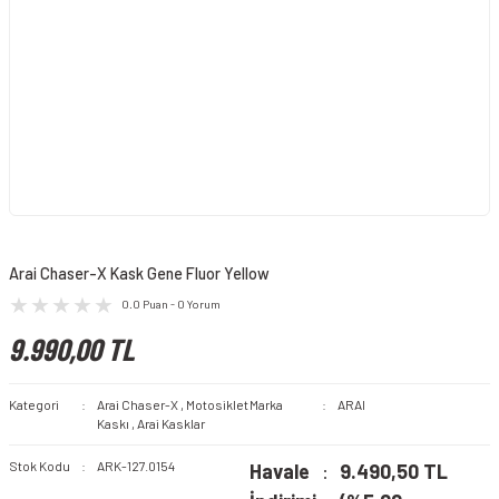
Arai Chaser-X Kask Gene Fluor Yellow
0.0 Puan - 0 Yorum
9.990,00 TL
Kategori
Arai Chaser-X
,
Motosiklet
Marka
ARAI
Kaskı
,
Arai Kasklar
Stok Kodu
ARK-127.0154
Havale
9.490,50 TL