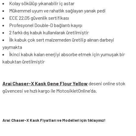
Kolay sökülüp yıkanabilir iç astar
Mükemmel uyum ve rahatlık sağlayan yanak pedi
ECE 22.05 güvenlik sertifikası
Profesyonel Double-D bağlantı kayışı
2 farklı dış kabuk kullanılarak üretilmiştir
İlk kabuk çok sert malzemeden üretilip alınan darbeyi
yaymakta
İkinci kabuk kalan enerjiyi absorbe etmek için yumuşak bir
kabuktan üretilmiştir
Arai Chaser-X Kask Gene Flour Yellow
deseni online stok
güvencesi ve hızlı kargo ile MotosikletOnline'da.
Arai Chaser-X Kask Fiyat
ları ve Modelleri
için tıklayınız!