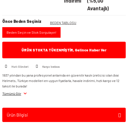
İndirimi
(%5,00
Avantajlı)
Önce Beden Seçiniz
BEDEN TABLOSU
Beden Seçin ve Stok Sorgulayın!
ÜRÜN STOKTA TÜKENMİŞTİR, Gelince Haber Ver
Hızlı Gönderi
Kargo bedava
1937 yılından bu yana profesyonel anlamda en güvenilir kask üreticisi olan Arai
Helmets, Türkiye modelleri en uygun fiyatlarla, havale indirimi, hızlı kargo ve 12
taksit ile burada!
Tümünü Gör
Ürün Bilgisi