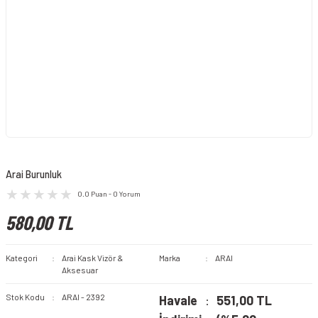
Arai Burunluk
0.0 Puan - 0 Yorum
580,00 TL
Kategori
Arai Kask Vizör &
Marka
ARAI
Aksesuar
Stok Kodu
ARAI - 2392
Havale
551,00 TL