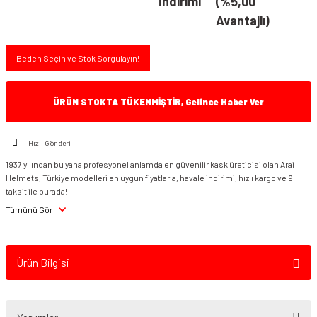
İndirimi
(%5,00
Avantajlı)
Beden Seçin ve Stok Sorgulayın!
ÜRÜN STOKTA TÜKENMİŞTİR, Gelince Haber Ver
Hızlı Gönderi
1937 yılından bu yana profesyonel anlamda en güvenilir kask üreticisi olan Arai
Helmets, Türkiye modelleri en uygun fiyatlarla, havale indirimi, hızlı kargo ve 9
taksit ile burada!
Tümünü Gör
Ürün Bilgisi