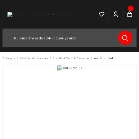
Anasayfa
Kask Yedek Parçaları
Arai Kask Vizör & Aksesuar
Arai Burunluk