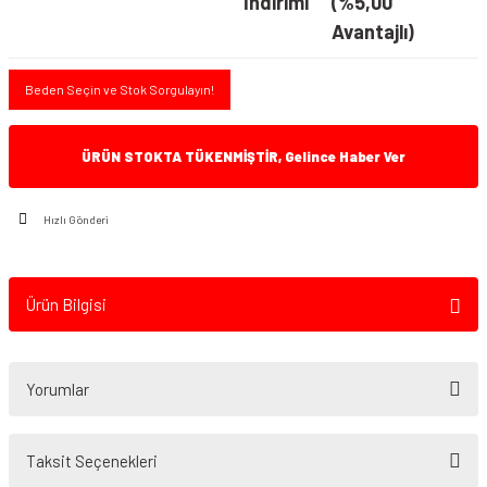
İndirimi
(%5,00
Avantajlı)
Beden Seçin ve Stok Sorgulayın!
ÜRÜN STOKTA TÜKENMİŞTİR, Gelince Haber Ver
Hızlı Gönderi
Ürün Bilgisi
Yorumlar
Taksit Seçenekleri
Bu ürüne ilk yorumu siz yapın!