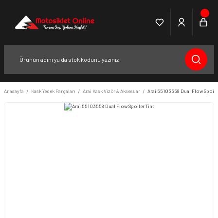
Anasayfa
Kask Yedek Parçaları
Arai Kask Vizör & Aksesuar
Arai 55103558 Dual Flow Spoile