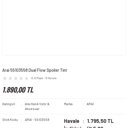
Arai 55103558 Dual Flow Spoiler Tint
0.0 Puan - 0 Yorum
1.890,00 TL
Kategori
Arai Kask Vizör &
Marka
ARAI
Aksesuar
Stok Kodu
ARAI - 55103558
Havale
1.795,50 TL