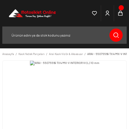
Anasayfa
Kask Yedek Parçaları
Arai Kask Vizör & Aksesuar
ARAI - 55075569 TX4/MX-V INTE