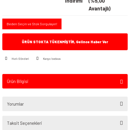
İndirimi
(%5,00
Avantajlı)
Beden Seçin ve Stok Sorgulayın!
ÜRÜN STOKTA TÜKENMİŞTİR, Gelince Haber Ver
Hızlı Gönderi
Kargo bedava
Ürün Bilgisi
Yorumlar
Taksit Seçenekleri
Bu ürüne ilk yorumu siz yapın!