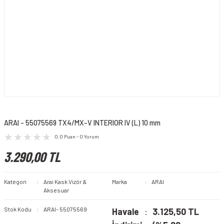
ARAI - 55075569 TX4/MX-V INTERIOR IV (L) 10 mm
0.0 Puan - 0 Yorum
3.290,00 TL
Kategori
Arai Kask Vizör &
Marka
ARAI
Aksesuar
Stok Kodu
ARAI- 55075569
Havale
3.125,50 TL