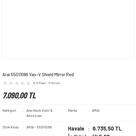
Arai 55011096 Vas-V Shield Mirror Red
0.0 Puan - 0 Yorum
7.090,00 TL
Kategori
Arai Kask Vizör &
Marka
ARAI
Aksesuar
Stok Kodu
ARAI - 55011096
Havale
6.735,50 TL