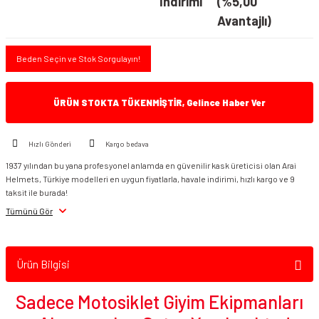
İndirimi
(%5,00
Avantajlı)
Beden Seçin ve Stok Sorgulayın!
ÜRÜN STOKTA TÜKENMİŞTİR, Gelince Haber Ver
Hızlı Gönderi
Kargo bedava
1937 yılından bu yana profesyonel anlamda en güvenilir kask üreticisi olan Arai
Helmets, Türkiye modelleri en uygun fiyatlarla, havale indirimi, hızlı kargo ve 9
taksit ile burada!
Tümünü Gör
Ürün Bilgisi
Sadece Motosiklet Giyim Ekipmanları