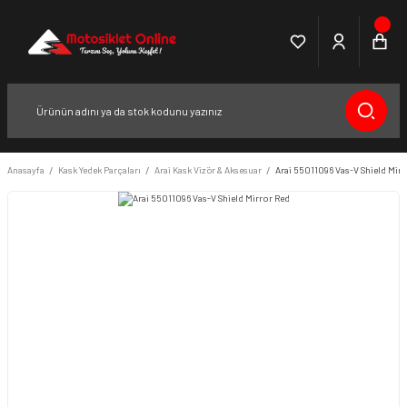
Anasayfa
Kask Yedek Parçaları
Arai Kask Vizör & Aksesuar
Arai 55011096 Vas-V Shield Mirr