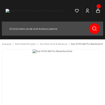
Anasayfa
Kask Yedek Parçaları
Arai Kask Vizör & Aksesuar
Arai 01134 SAI Pro Shade SunViz