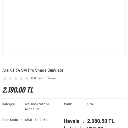
Arai 01134 SAI Pro Shade SunVizör
0.0 Puan - 0 Yorum
2.190,00 TL
Kategori
Arai Kask Vizör &
Marka
ARAI
Aksesuar
Stok Kodu
ARAI - 50.01134
Havale
2.080,50 TL