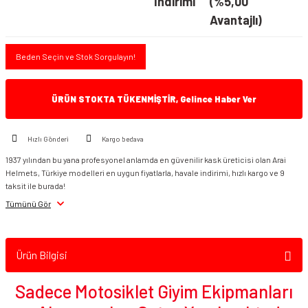
İndirimi
(%5,00
Avantajlı)
Beden Seçin ve Stok Sorgulayın!
ÜRÜN STOKTA TÜKENMİŞTİR, Gelince Haber Ver
Hızlı Gönderi
Kargo bedava
1937 yılından bu yana profesyonel anlamda en güvenilir kask üreticisi olan Arai
Helmets, Türkiye modelleri en uygun fiyatlarla, havale indirimi, hızlı kargo ve 9
taksit ile burada!
Tümünü Gör
Ürün Bilgisi
Sadece Motosiklet Giyim Ekipmanları