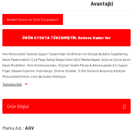
Avantajlı)
Beden Seçin ve Stok Sorgulayın!
ÜRÜN STOKTA TÜKENMİŞTİR, Gelince Haber Ver
Her Motosiklet Tarzına Uygun Tasarımları ile Bilinen ve Dünya da Adını İspatlamış,
Kask Pazarında En Çok Paya Sahip İtalyan Devi AGV Marka Kapalı, Açık ve Çene Açılır
Kask Modelleri, Yeni Koleksiyonları, Orijinal Yedek Parça & Aksesuarları En Uygun
Fiyat, Havale İndirimi, Hızlı Kargo, Online Stoklar, %100 Güvenli Alışveriş Keyfiyle
MotosikletOnline.com da Sizleri Bekliyor.
Tümünü Gör
Ürün Bilgisi
Marka Adı :
AGV