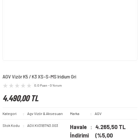
AGV Vizör K5 / K3 XS-S-MS Iridium Gri
0.0 Puan - 0 Yorum
4.490,00 TL
Kategori
Agv Vizör & Aksesuarı
Marka
AGV
Stok Kodu
AGV.KV31B7N3.003
Havale
4.265,50 TL
İndirimi
(%5,00