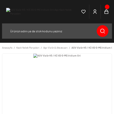
Anasayfa
Kask Yedek Parçaları
Agv Vizör & Aksesuarı
AGV Vizör K5 / K3 XS-S-MS Iridium Gr