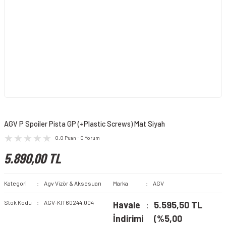
AGV P Spoiler Pista GP (+Plastic Screws) Mat Siyah
0.0 Puan - 0 Yorum
5.890,00 TL
Kategori
Agv Vizör & Aksesuarı
Marka
AGV
Stok Kodu
AGV-KIT60244.004
Havale
5.595,50 TL
İndirimi
(%5,00