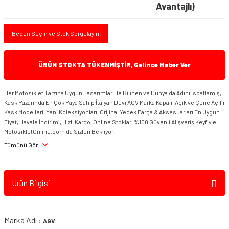
Avantajlı)
Beden Seçin ve Stok Sorgulayın!
ÜRÜN STOKTA TÜKENMİŞTİR, Gelince Haber Ver
Her Motosiklet Tarzına Uygun Tasarımları ile Bilinen ve Dünya da Adını İspatlamış,
Kask Pazarında En Çok Paya Sahip İtalyan Devi AGV Marka Kapalı, Açık ve Çene Açılır
Kask Modelleri, Yeni Koleksiyonları, Orijinal Yedek Parça & Aksesuarları En Uygun
Fiyat, Havale İndirimi, Hızlı Kargo, Online Stoklar, %100 Güvenli Alışveriş Keyfiyle
MotosikletOnline.com da Sizleri Bekliyor.
Tümünü Gör
Ürün Bilgisi
Marka Adı :
AGV