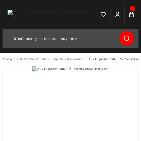
Anasayfa
Kask Yedek Parçaları
Agv Vizör & Aksesuarı
AGV P Spoiler Pista GP (+Plastic Scr