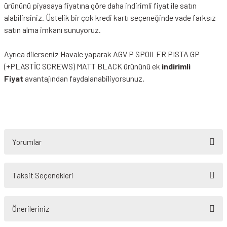
ürününü piyasaya fiyatına göre daha indirimli fiyat ile satın
alabilirsiniz. Üstelik bir çok kredi kartı seçeneğinde vade farksız
satın alma imkanı sunuyoruz.
Ayrıca dilerseniz Havale yaparak AGV P SPOILER PISTA GP
(+PLASTİC SCREWS) MATT BLACK ürününü ek
indirimli
Fiyat
avantajından faydalanabiliyorsunuz.
Yorumlar
Taksit Seçenekleri
Bu ürüne ilk yorumu siz yapın!
Önerileriniz
Yorum Yaz