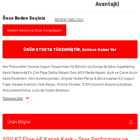
Avantajlı)
Önce Beden Seçiniz
BEDEN TABLOSU
Beden Seçin ve Stok Sorgulayın!
ÜRÜN STOKTA TÜKENMİŞTİR, Gelince Haber Ver
Her Motosiklet Tarzına Uygun Tasarımları ile Bilinen ve Dünya da Adını İspatlamış,
Kask Pazarında En Çok Paya Sahip İtalyan Devi AGV Marka Kapalı, Açık ve Çene Açılır
Kask Modelleri, Yeni Koleksiyonları, Orijinal Yedek Parça & Aksesuarları En Uygun
Fiyat, Havale İndirimi, Hızlı Kargo, Online Stoklar, %100 Güvenli Alışveriş Keyfiyle
MotosikletOnline.com da Sizleri Bekliyor.
Tümünü Gör
Ürün Bilgisi
AGV K7 Flow 46 Kapalı Kask - Spor Performans ve