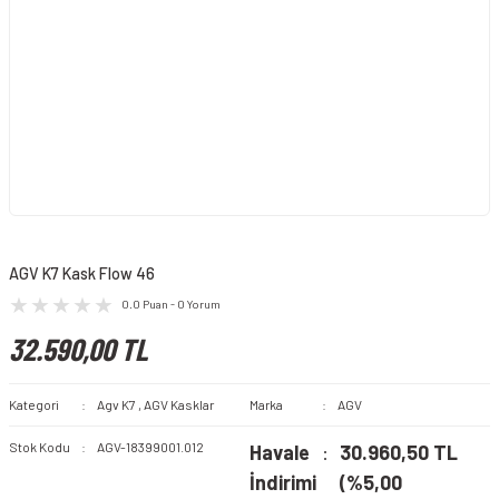
AGV K7 Kask Flow 46
0.0 Puan - 0 Yorum
32.590,00 TL
Kategori
Agv K7
,
AGV Kasklar
Marka
AGV
Stok Kodu
AGV-18399001.012
Havale
30.960,50 TL
İndirimi
(%5,00