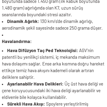
boyutunda sadece 1.450 gram (ilk kabuk boyutunda
1.480 gram) ağırlığında olan K7, uzun sürüş
seanslarında boyundaki stresi azaltır.
Dinamik Ağırlık:
130 km/s'de dinamik ağırlığı,
aerodinamik şekil sayesinde sadece 250 grama düşer.
Havalandırma:
Hava Difüzyon Taç Ped Teknolojisi:
AGV'nin
patentli bu yenilikçi sistemi, iç mekanda maksimum
hava dolaşımı sağlar. Ense arka kısmına doğru hareket
ettikçe temiz hava akışını kademeli olarak artıran
deliklere sahiptir.
Ayarlanabilir Hava Delikleri:
Üç üst hava deliği ve
çene koruyucusundaki iki hava deliği ayarlanabilir ve
eldivenle bile kolayca kullanılabilir.
Sürekli Hava Akışı:
Spoylere yerleştirilmiş