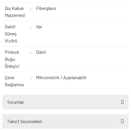
Dış Kabuk
:
Fiberglass
Malzemesi
Dahili
:
Var
Güneş
Vizörü
Pinlock
:
Dahil
Buğu
Önleyici
Çene
:
Mikrometrik / Ayarlanabilir
Bağlantısı
Yorumlar
Taksit Seçenekleri
Bu ürüne ilk yorumu siz yapın!