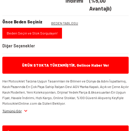
İndirimi
(%5,00
Avantajlı)
Önce Beden Seçiniz
BEDEN TABLOSU
Beden Seçin ve Stok Sorgulayın!
Diğer Seçenekler
ÜRÜN STOKTA TÜKENMİŞTİR, Gelince Haber Ver
Her Motosiklet Tarzına Uygun Tasarımları ile Bilinen ve Dünya da Adını İspatlamış,
Kask Pazarında En Çok Paya Sahip İtalyan Devi AGV Marka Kapalı, Açık ve Çene Açılır
Kask Modelleri, Yeni Koleksiyonları, Orijinal Yedek Parça & Aksesuarları En Uygun
Fiyat, Havale İndirimi, Hızlı Kargo, Online Stoklar, %100 Güvenli Alışveriş Keyfiyle
AGV K6 S Kask Mono Nardo Gri
MotosikletOnline.com da Sizleri Bekliyor.
AGV K6 S Kask Joan Sarı Mavi Siyah
Tümünü Gör