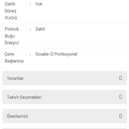
Dahili
:
Yok
Güneş
Vizörü
Pinlock
:
Dahil
Buğu
Önleyici
Çene
:
Double-D Profesyonel
Bağlantısı
Yorumlar
Taksit Seçenekleri
Bu ürüne ilk yorumu siz yapın!
Önerileriniz
Yorum Yaz