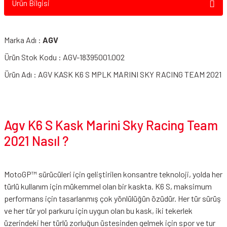
Ürün Bilgisi
Marka Adı :
AGV
Ürün Stok Kodu : AGV-18395001.002
Ürün Adı : AGV KASK K6 S MPLK MARINI SKY RACING TEAM 2021
AGV K6 S Kask Slashcut Gri Kırmızı
Agv K6 S Kask Marini Sky Racing Team
2021 Nasıl ?
MotoGP™ sürücüleri için geliştirilen konsantre teknoloji, yolda her
türlü kullanım için mükemmel olan bir kaskta. K6 S, maksimum
performans için tasarlanmış çok yönlülüğün özüdür. Her tür sürüş
ve her tür yol parkuru için uygun olan bu kask, iki tekerlek
üzerindeki her türlü zorluğun üstesinden gelmek için spor ve tur