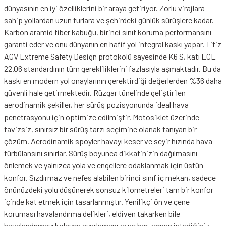
dünyasının en iyi özelliklerini bir araya getiriyor. Zorlu virajlara
sahip yollardan uzun turlara ve şehirdeki günlük sürüşlere kadar.
Karbon aramid fiber kabuğu, birinci sınıf koruma performansını
garanti eder ve onu dünyanın en hafif yol integral kaskı yapar. Titiz
AGV Extreme Safety Design protokolü sayesinde K6 S, katı ECE
22.06 standardının tüm gerekliliklerini fazlasıyla aşmaktadır. Bu da
kaskı en modern yol onaylarının gerektirdiği değerlerden %36 daha
güvenli hale getirmektedir. Rüzgar tünelinde geliştirilen
aerodinamik şekiller, her sürüş pozisyonunda ideal hava
penetrasyonu için optimize edilmiştir. Motosiklet üzerinde
tavizsiz, sınırsız bir sürüş tarzı seçimine olanak tanıyan bir
çözüm. Aerodinamik spoyler havayı keser ve seyir hızında hava
türbülansını sınırlar. Sürüş boyunca dikkatinizin dağılmasını
önlemek ve yalnızca yola ve engellere odaklanmak için üstün
konfor. Sızdırmaz ve nefes alabilen birinci sınıf iç mekan, sadece
önünüzdeki yolu düşünerek sonsuz kilometreleri tam bir konfor
içinde kat etmek için tasarlanmıştır. Yenilikçi ön ve çene
koruması havalandırma delikleri, eldiven takarken bile
havalandırmayı kolayca ayarlamanıza ve her zaman istediğiniz