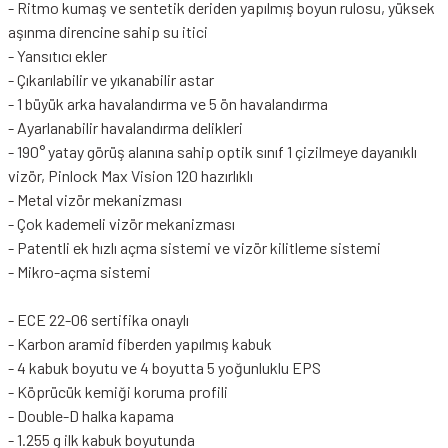
- Ritmo kumaş ve sentetik deriden yapılmış boyun rulosu, yüksek
aşınma direncine sahip su itici
- Yansıtıcı ekler
- Çıkarılabilir ve yıkanabilir astar
- 1 büyük arka havalandırma ve 5 ön havalandırma
- Ayarlanabilir havalandırma delikleri
- 190° yatay görüş alanına sahip optik sınıf 1 çizilmeye dayanıklı
vizör, Pinlock Max Vision 120 hazırlıklı
- Metal vizör mekanizması
- Çok kademeli vizör mekanizması
- Patentli ek hızlı açma sistemi ve vizör kilitleme sistemi
- Mikro-açma sistemi
- ECE 22-06 sertifika onaylı
- Karbon aramid fiberden yapılmış kabuk
- 4 kabuk boyutu ve 4 boyutta 5 yoğunluklu EPS
- Köprücük kemiği koruma profili
- Double-D halka kapama
- 1.255 g ilk kabuk boyutunda