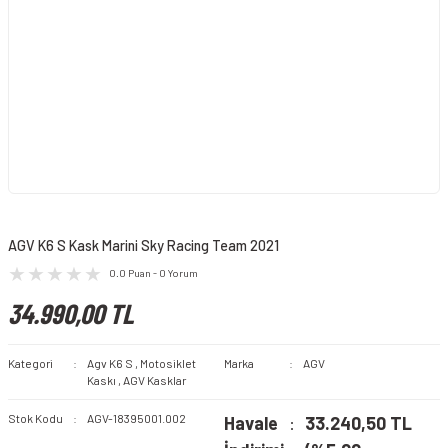
AGV K6 S Kask Marini Sky Racing Team 2021
0.0 Puan - 0 Yorum
34.990,00 TL
Kategori
Agv K6 S
,
Motosiklet
Marka
AGV
Kaskı
,
AGV Kasklar
Stok Kodu
AGV-18395001.002
Havale
33.240,50 TL