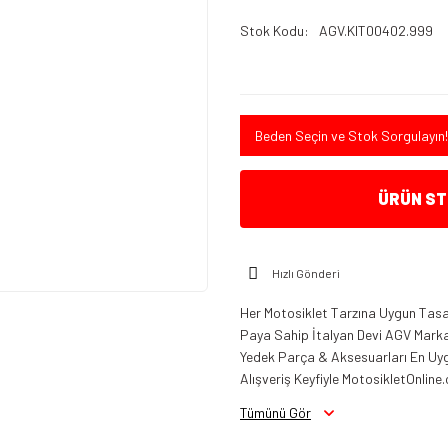
Stok Kodu
AGV.KIT00402.999
Beden Seçin ve Stok Sorgulayın!
ÜRÜN STO
Hızlı Gönderi
Her Motosiklet Tarzına Uygun Tasar
Paya Sahip İtalyan Devi AGV Marka K
Yedek Parça & Aksesuarları En Uygu
Alışveriş Keyfiyle MotosikletOnline.
Tümünü Gör