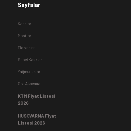
Sayfalar
r.
Kasklar
Montlar
Eldivenler
z
teslim alınmamaktadır.
Shoei Kasklar
Yağmurluklar
Kartı ile yapıldıysa aynı karta iade edilir.
Ücret iadeleri
ilgili
Givi Aksesuar
rde, ekstrenize (+) Taksit yansıtma ve buna benzer tüm
KTM Fiyat Listesi
2026
HUSQVARNA Fiyat
Listesi 2026