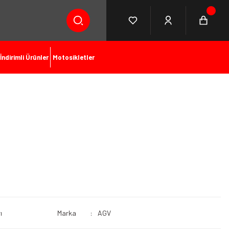
İndirimli Ürünler
Motosikletler
ı
Marka
AGV