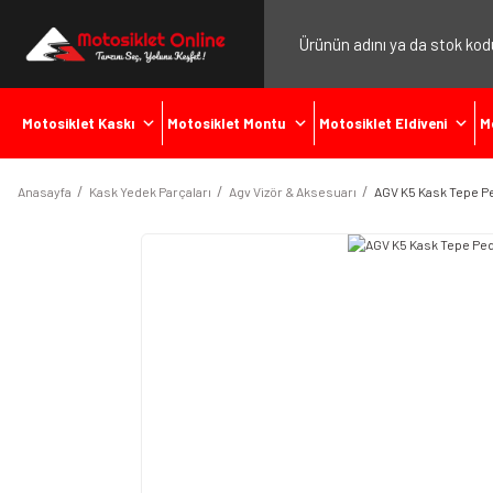
Motosiklet Kaskı
Motosiklet Montu
Motosiklet Eldiveni
M
Anasayfa
Kask Yedek Parçaları
Agv Vizör & Aksesuarı
AGV K5 Kask Tepe P