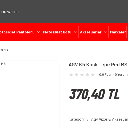
otosiklet Pantolonu
Motosiklet Botu
Aksesuarlar
Markalar
ed MS
AGV K5 Kask Tepe Ped MS
0.0 Puan - 0 Yorum
370,40 TL
Kategori
Agv Vizör & Aksesuar