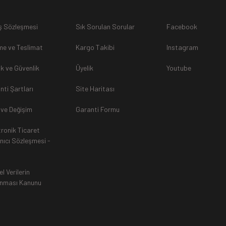
ş Sözleşmesi
Sık Sorulan Sorular
Facebook
sunulamayacağından dolayı
, iade talebiniz kabul edilmeyecekti
e ve Teslimat
Kargo Takibi
Instagram
lik ve Güvenlik
Üyelik
Youtube
nti Şartları
Site Haritası
rak tarafımıza ulaştırılması zorunludur. Aksi halde gönderilerini
 ve Değişim
Garanti Formu
tronik Ticaret
an, siparişiniz Havale ile yapıldıysa aynı Hesaba (IBAN), Kredi 
anıcı Sözleşmesi -
ında ürün bedeli iade edilmektedir. Kredi Kartına yapılan iadele
ttir.
el Verilerin
nması Kanunu