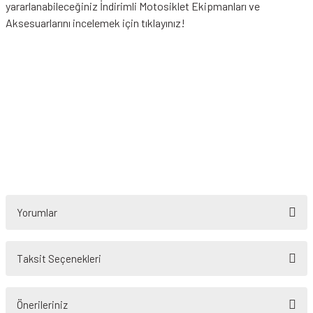
yararlanabileceğiniz
İndirimli Motosiklet Ekipmanları
ve
Aksesuarlarını incelemek için tıklayınız!
Yorumlar
Taksit Seçenekleri
Bu ürüne ilk yorumu siz yapın!
Önerileriniz
Yorum Yaz