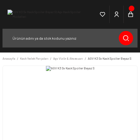
Anasayfa
Kask Yedek Parçaları
Agv Vizör & Aksesuarı
AGV K3 Sv Kask Spoiler Beyaz S