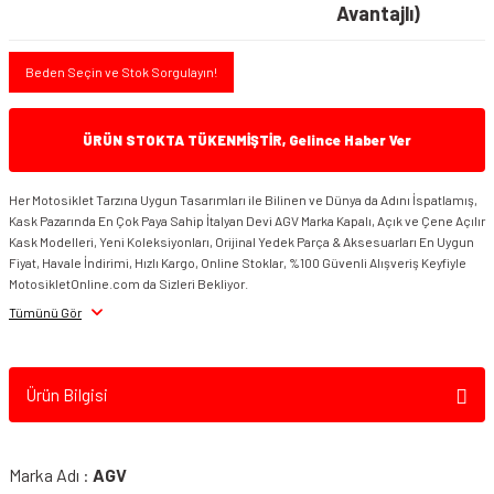
Avantajlı)
Beden Seçin ve Stok Sorgulayın!
ÜRÜN STOKTA TÜKENMİŞTİR, Gelince Haber Ver
Her Motosiklet Tarzına Uygun Tasarımları ile Bilinen ve Dünya da Adını İspatlamış,
Kask Pazarında En Çok Paya Sahip İtalyan Devi AGV Marka Kapalı, Açık ve Çene Açılır
Kask Modelleri, Yeni Koleksiyonları, Orijinal Yedek Parça & Aksesuarları En Uygun
Fiyat, Havale İndirimi, Hızlı Kargo, Online Stoklar, %100 Güvenli Alışveriş Keyfiyle
MotosikletOnline.com da Sizleri Bekliyor.
Tümünü Gör
Ürün Bilgisi
Marka Adı :
AGV