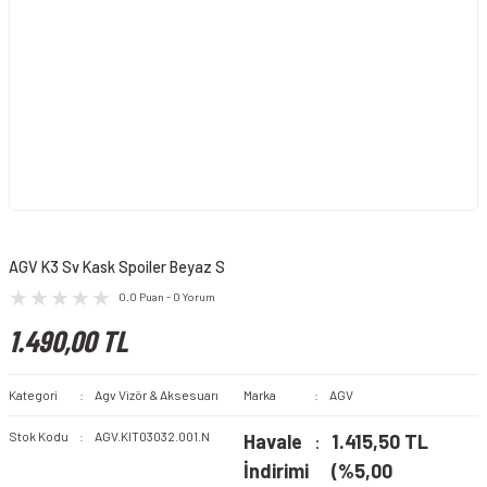
AGV K3 Sv Kask Spoiler Beyaz S
0.0 Puan - 0 Yorum
1.490,00 TL
Kategori
Agv Vizör & Aksesuarı
Marka
AGV
Stok Kodu
AGV.KIT03032.001.N
Havale
1.415,50 TL
İndirimi
(%5,00