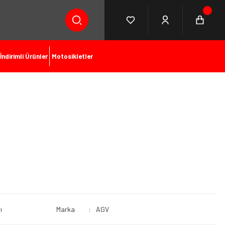
İndirimli Ürünler
Motosikletler
ı
Marka
AGV