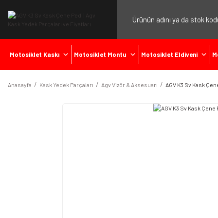
Motosiklet Kaskı
Motosiklet Montu
Motosiklet Eldiveni
M
Anasayfa
Kask Yedek Parçaları
Agv Vizör & Aksesuarı
AGV K3 Sv Kask Çen