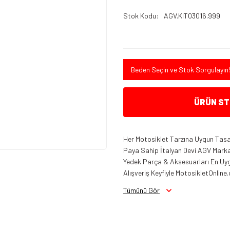
Stok Kodu
AGV.KIT03016.999
Beden Seçin ve Stok Sorgulayın!
ÜRÜN STO
Her Motosiklet Tarzına Uygun Tasar
Paya Sahip İtalyan Devi AGV Marka K
Yedek Parça & Aksesuarları En Uygu
Alışveriş Keyfiyle MotosikletOnline.
Tümünü Gör