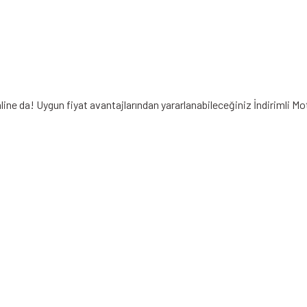
line da! Uygun fiyat avantajlarından yararlanabileceğiniz
İndirimli M
iz gördüğünüz noktaları öneri formunu kullanarak tarafımıza iletebilirsiniz.