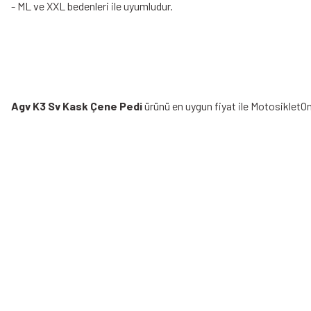
- ML ve XXL bedenleri ile uyumludur.
Agv K3 Sv Kask Çene Pedi
ürünü en uygun fiyat ile MotosikletOn
Bu ürünün fiyat bilgisi, resim, ürün açıklamalarında ve diğer konularda yeters
Görüş ve önerileriniz için teşekkür ederiz.