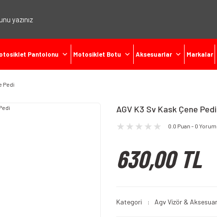
otosiklet Pantolonu
Motosiklet Botu
Aksesuarlar
Markalar
e Pedi
AGV K3 Sv Kask Çene Pedi
0.0 Puan - 0 Yorum
630,00 TL
Kategori
Agv Vizör & Aksesuar