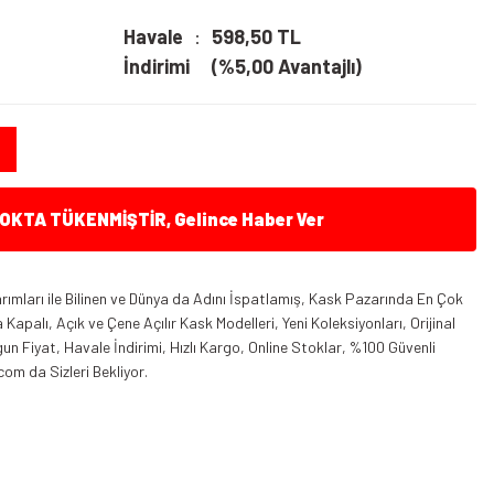
Havale
598,50 TL
İndirimi
(%5,00 Avantajlı)
KTA TÜKENMİŞTİR, Gelince Haber Ver
ımları ile Bilinen ve Dünya da Adını İspatlamış, Kask Pazarında En Çok
apalı, Açık ve Çene Açılır Kask Modelleri, Yeni Koleksiyonları, Orijinal
n Fiyat, Havale İndirimi, Hızlı Kargo, Online Stoklar, %100 Güvenli
com da Sizleri Bekliyor.