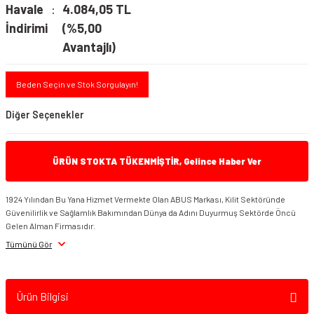
Havale
4.084,05 TL
İndirimi
(%5,00
Avantajlı)
Beden Seçin ve Stok Sorgulayın!
Diğer Seçenekler
ÜRÜN STOKTA TÜKENMİŞTİR, Gelince Haber Ver
1924 Yılından Bu Yana Hizmet Vermekte Olan ABUS Markası, Kilit Sektöründe
Güvenilirlik ve Sağlamlık Bakımından Dünya da Adını Duyurmuş Sektörde Öncü
Gelen Alman Firmasıdır.
Tümünü Gör
ABUS 1060/140 City X-Plus Zincir Kilit
ABUS 7000 RS1 Detecto Disk Kilidi Kırmızı
Ürün Bilgisi