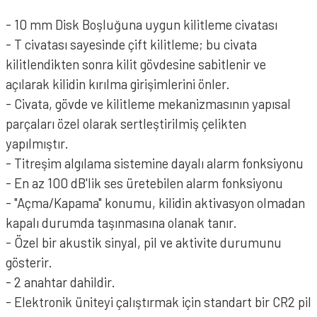
ABUS 8077 2.0 Granit Detecto XPLUS Disk Kilidi - Kırmızı
- 10 mm Disk Boşluğuna uygun kilitleme civatası
- T civatası sayesinde çift kilitleme; bu civata
kilitlendikten sonra kilit gövdesine sabitlenir ve
açılarak kilidin kırılma girişimlerini önler.
- Civata, gövde ve kilitleme mekanizmasının yapısal
parçaları özel olarak sertleştirilmiş çelikten
yapılmıştır.
- Titreşim algılama sistemine dayalı alarm fonksiyonu
- En az 100 dB'lik ses üretebilen alarm fonksiyonu
- "Açma/Kapama" konumu, kilidin aktivasyon olmadan
kapalı durumda taşınmasına olanak tanır.
- Özel bir akustik sinyal, pil ve aktivite durumunu
ABUS 8077 2.0 Granit Detecto XPLUS Disk Kilidi - Siyah
gösterir.
- 2 anahtar dahildir.
- Elektronik üniteyi çalıştırmak için standart bir CR2 pil