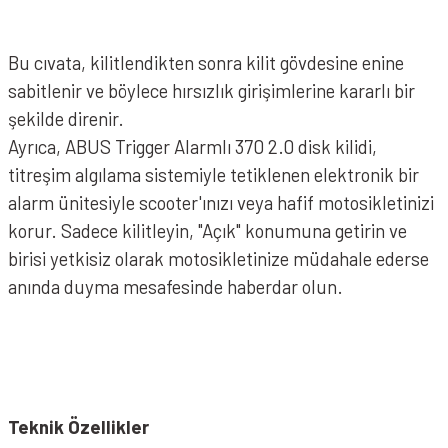
Bu cıvata, kilitlendikten sonra kilit gövdesine enine
sabitlenir ve böylece hırsızlık girişimlerine kararlı bir
ABUS 8077 2.0 Granit Detecto XPLUS Disk Kilidi - Sarı
şekilde direnir.
Ayrıca, ABUS Trigger Alarmlı 370 2.0 disk kilidi,
titreşim algılama sistemiyle tetiklenen elektronik bir
alarm ünitesiyle scooter'ınızı veya hafif motosikletinizi
korur. Sadece kilitleyin, "Açık" konumuna getirin ve
birisi yetkisiz olarak motosikletinize müdahale ederse
anında duyma mesafesinde haberdar olun.
Teknik Özellikler