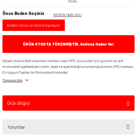
Kodu
Önce Beden Seçiniz
BEDEN TABLOSU
Beden Seçin ve Stok Sorgulayın!
ÜRÜN STOKTA TÜKENMİŞTİR, Gelince Haber Ver
İtalyan motosiklet ekipman markası olan XPD, sürücüler için güvenli ve ışık
motosiklet ayakkabıları üretir. Ayak ve ayak bileği korumasıyla bilinen XPD markası
En Uygun Fiyatlar ile MotosikletOnline'da!
Tümünü Gör
Ürün Bilgisi
Yorumlar