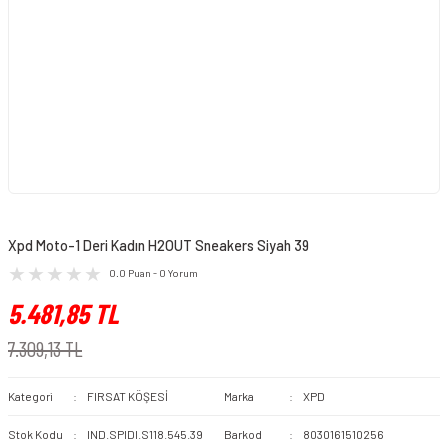
Xpd Moto-1 Deri Kadın H2OUT Sneakers Siyah 39
0.0 Puan - 0 Yorum
5.481,85 TL
7.309,13 TL
Kategori
FIRSAT KÖŞESİ
Marka
XPD
Stok Kodu
IND.SPIDI.S118.545.39
Barkod
8030161510256