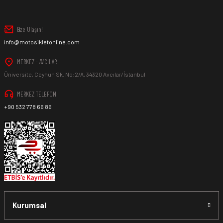
Bize Ulaşın!
info@motosikletonline.com
MERKEZ - AVCILAR
Üniversite, Ceyhun Sk. No:2/A, 34320 Avcılar/İstanbul
MERKEZ TELEFON
+90 532 778 66 86
Kurumsal