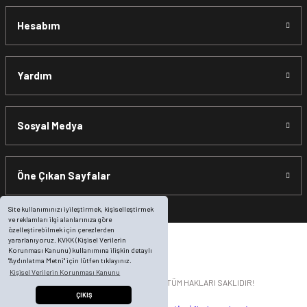
Hesabım
Yardım
Sosyal Medya
Öne Çıkan Sayfalar
Site kullanımınızı iyileştirmek, kişiselleştirmek
ve reklamları ilgi alanlarınıza göre
özelleştirebilmek için çerezlerden
yararlanıyoruz. KVKK (Kişisel Verilerin
Korunması Kanunu) kullanımına ilişkin detaylı
"Aydınlatma Metni" için lütfen tıklayınız.
Kişisel Verilerin Korunması Kanunu
© 2014 motosikletonline.com | TÜM HAKLARI SAKLIDIR!
ÇIKIŞ