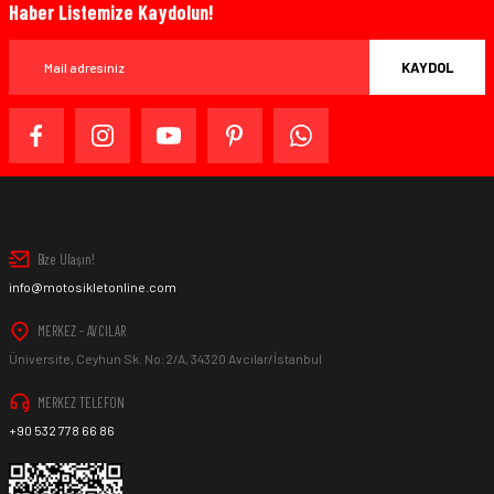
Haber Listemize Kaydolun!
KAYDOL
Bize Ulaşın!
info@motosikletonline.com
MERKEZ - AVCILAR
Üniversite, Ceyhun Sk. No:2/A, 34320 Avcılar/İstanbul
MERKEZ TELEFON
+90 532 778 66 86