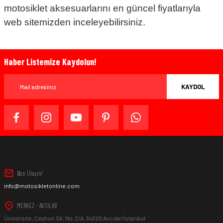
motosiklet aksesuarlarını en güncel fiyatlarıyla
web sitemizden inceleyebilirsiniz.
Haber Listemize Kaydolun!
KAYDOL
Bize Ulaşın!
info@motosikletonline.com
MERKEZ - AVCILAR
Üniversite, Ceyhun Sk. No:2/A, 34320 Avcılar/İstanbul