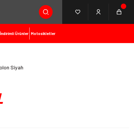
İndirimli Ürünler
Motosikletler
olon Siyah
L