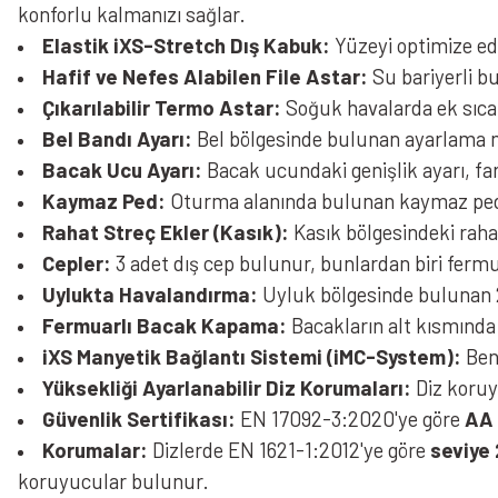
konforlu kalmanızı sağlar.
Elastik iXS-Stretch Dış Kabuk:
Yüzeyi optimize ed
Hafif ve Nefes Alabilen File Astar:
Su bariyerli bu
Çıkarılabilir Termo Astar:
Soğuk havalarda ek sıcakl
Bel Bandı Ayarı:
Bel bölgesinde bulunan ayarlama m
Bacak Ucu Ayarı:
Bacak ucundaki genişlik ayarı, far
Kaymaz Ped:
Oturma alanında bulunan kaymaz ped, 
Rahat Streç Ekler (Kasık):
Kasık bölgesindeki rahat
Cepler:
3 adet dış cep bulunur, bunlardan biri fermua
Uylukta Havalandırma:
Uyluk bölgesinde bulunan 2 
Fermuarlı Bacak Kapama:
Bacakların alt kısmında
iXS Manyetik Bağlantı Sistemi (iMC-System):
Benz
Yüksekliği Ayarlanabilir Diz Korumaları:
Diz koruy
Güvenlik Sertifikası:
EN 17092-3:2020'ye göre
AA 
Korumalar:
Dizlerde EN 1621-1:2012'ye göre
seviye 
koruyucular bulunur.