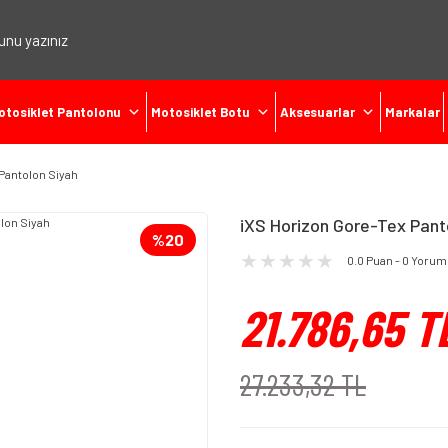
otosiklet Pantolonu
Motosiklet Botu
Aksesuarlar
Markalar
Pantolon Siyah
iXS Horizon Gore-Tex Pant
%20
0.0 Puan - 0 Yorum
21.786,65 T
27.233,32 TL