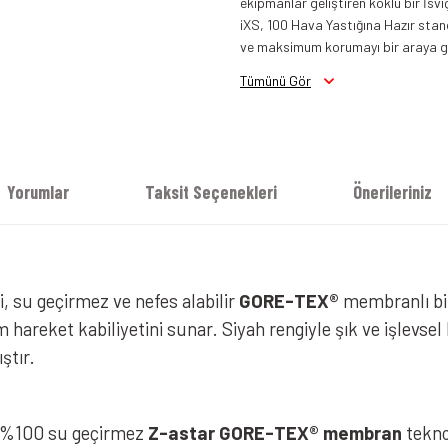
ekipmanlar geliştiren köklü bir İsvi
iXS, 100 Hava Yastığına Hazır stand
ve maksimum korumayı bir araya get
Tümünü Gör
Yorumlar
Taksit Seçenekleri
Önerileriniz
i, su geçirmez ve nefes alabilir
GORE-TEX®
membranlı bi
eket kabiliyetini sunar. Siyah rengiyle şık ve işlevsel b
ştır.
e %100 su geçirmez
Z-astar GORE-TEX® membran
tekno