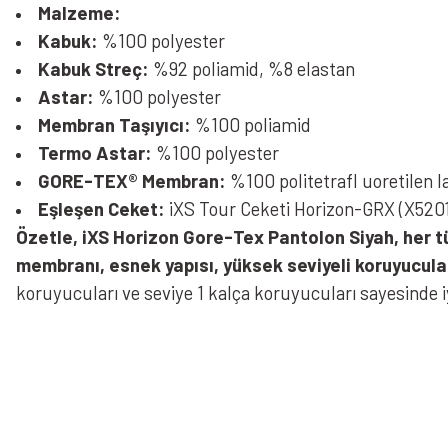
Malzeme:
Kabuk:
%100 polyester
Kabuk Streç:
%92 poliamid, %8 elastan
Astar:
%100 polyester
Membran Taşıyıcı:
%100 poliamid
Termo Astar:
%100 polyester
GORE-TEX® Membran:
%100 politetrafl uoretilen 
Eşleşen Ceket:
iXS Tour Ceketi Horizon-GRX (X52017)
Özetle, iXS Horizon Gore-Tex Pantolon Siyah, her t
membranı, esnek yapısı, yüksek seviyeli koruyucuları
koruyucuları ve seviye 1 kalça koruyucuları sayesinde 
Bu ürünün fiyat bilgisi, resim, ürün açıklamalarında ve diğer konularda yeters
Görüş ve önerileriniz için teşekkür ederiz.
Ürün resmi kalitesiz, bozuk veya görüntülenemiyor.
Bazen işler planlandığı gibi gitmeyebilir…