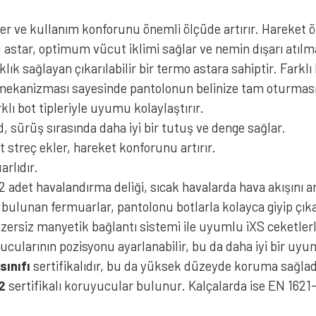
er ve kullanım konforunu önemli ölçüde artırır. Hareket 
 astar, optimum vücut iklimi sağlar ve nemin dışarı atılm
ık sağlayan çıkarılabilir bir termo astara sahiptir. Fark
ekanizması sayesinde pantolonun belinize tam oturmasını
klı bot tipleriyle uyumu kolaylaştırır.
sürüş sırasında daha iyi bir tutuş ve denge sağlar.
 streç ekler, hareket konforunu artırır.
rlıdır.
adet havalandırma deliği, sıcak havalarda hava akışını ar
 bulunan fermuarlar, pantolonu botlarla kolayca giyip çık
ersiz manyetik bağlantı sistemi ile uyumlu iXS ceketlerle 
ucularının pozisyonu ayarlanabilir, bu da daha iyi bir uy
sınıfı
sertifikalıdır, bu da yüksek düzeyde koruma sağladı
2
sertifikalı koruyucular bulunur. Kalçalarda ise EN 1621