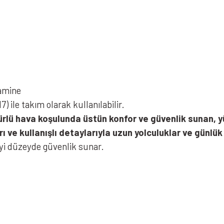
lamine
 ile takım olarak kullanılabilir.
ürlü hava koşulunda üstün konfor ve güvenlik sunan, y
 ve kullanışlı detaylarıyla uzun yolculuklar ve günlük 
iyi düzeyde güvenlik sunar.
iz gördüğünüz noktaları öneri formunu kullanarak tarafımıza iletebilirsiniz.
Bu ürüne ilk yorumu siz yapın!
Yorum Yaz