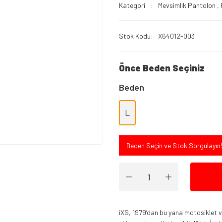
Kategori
Mevsimlik Pantolon
,
Stok Kodu
X64012-003
Önce Beden Seçiniz
Beden
L
Beden Seçin ve Stok Sorgulayın!
iXS, 1979’dan bu yana motosiklet ve 