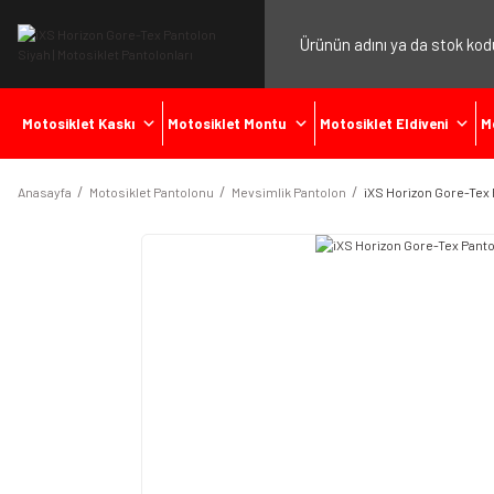
Motosiklet Kaskı
Motosiklet Montu
Motosiklet Eldiveni
M
Anasayfa
Motosiklet Pantolonu
Mevsimlik Pantolon
iXS Horizon Gore-Tex 