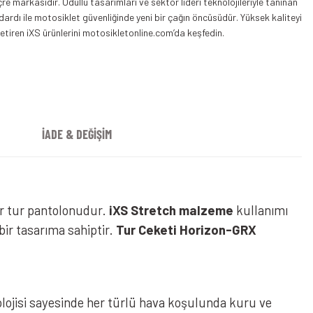
çre markasıdır. Ödüllü tasarımları ve sektör lideri teknolojileriyle tanınan
ardı ile motosiklet güvenliğinde yeni bir çağın öncüsüdür. Yüksek kaliteyi
iren iXS ürünlerini motosikletonline.com’da keşfedin.
İADE & DEĞİŞİM
r tur pantolonudur.
iXS Stretch malzeme
kullanımı
ir tasarıma sahiptir.
Tur Ceketi Horizon-GRX
lojisi sayesinde her türlü hava koşulunda kuru ve