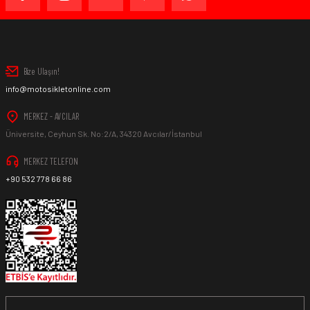
Bize Ulaşın!
info@motosikletonline.com
MERKEZ - AVCILAR
Üniversite, Ceyhun Sk. No:2/A, 34320 Avcılar/İstanbul
MERKEZ TELEFON
+90 532 778 66 86