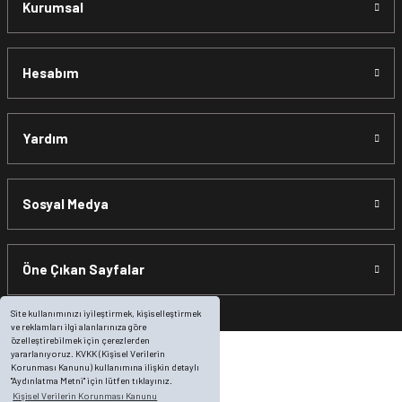
Kurumsal
Hesabım
Yardım
Sosyal Medya
Öne Çıkan Sayfalar
Site kullanımınızı iyileştirmek, kişiselleştirmek
ve reklamları ilgi alanlarınıza göre
özelleştirebilmek için çerezlerden
yararlanıyoruz. KVKK (Kişisel Verilerin
Korunması Kanunu) kullanımına ilişkin detaylı
"Aydınlatma Metni" için lütfen tıklayınız.
Kişisel Verilerin Korunması Kanunu