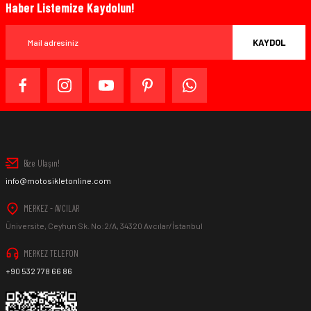
Haber Listemize Kaydolun!
KAYDOL
Bize Ulaşın!
info@motosikletonline.com
MERKEZ - AVCILAR
Üniversite, Ceyhun Sk. No:2/A, 34320 Avcılar/İstanbul
MERKEZ TELEFON
+90 532 778 66 86