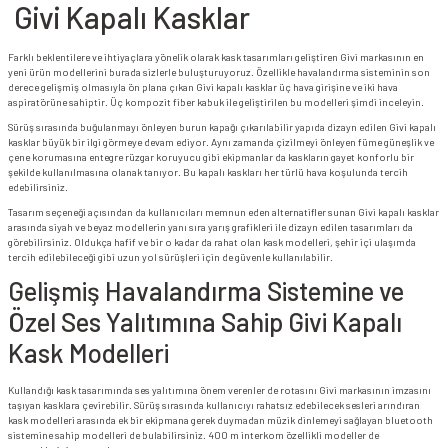
Givi Kapalı Kasklar
Farklı beklentilere ve ihtiyaçlara yönelik olarak kask tasarımları geliştiren Givi markasının en
yeni ürün modellerini burada sizlerle buluşturuyoruz. Özellikle havalandırma sisteminin son
derece gelişmiş olmasıyla ön plana çıkan Givi kapalı kasklar üç hava girişine ve iki hava
aspiratörüne sahiptir. Üç kompozit fiber kabuk ile geliştirilen bu modelleri şimdi inceleyin.
Sürüş sırasında buğulanmayı önleyen burun kapağı çıkarılabilir yapıda dizayn edilen Givi kapalı
kasklar büyük bir ilgi görmeye devam ediyor. Aynı zamanda çizilmeyi önleyen füme güneşlik ve
çene korumasına entegre rüzgar koruyucu gibi ekipmanlar da kaskların gayet konforlu bir
şekilde kullanılmasına olanak tanıyor. Bu kapalı kaskları her türlü hava koşulunda tercih
edebilirsiniz.
Tasarım seçeneği açısından da kullanıcıları memnun eden alternatifler sunan Givi kapalı kasklar
arasında siyah ve beyaz modellerin yanı sıra yarış grafikleri ile dizayn edilen tasarımları da
görebilirsiniz. Oldukça hafif ve bir o kadar da rahat olan kask modelleri, şehir içi ulaşımda
tercih edilebileceği gibi uzun yol sürüşleri için de güvenle kullanılabilir.
Gelişmiş Havalandırma Sistemine ve
Özel Ses Yalıtımına Sahip Givi Kapalı
Kask Modelleri
Kullandığı kask tasarımında ses yalıtımına önem verenler de rotasını Givi markasının imzasını
taşıyan kasklara çevirebilir. Sürüş sırasında kullanıcıyı rahatsız edebilecek sesleri arındıran
kask modelleri arasında ek bir ekipmana gerek duymadan müzik dinlemeyi sağlayan bluetooth
sistemine sahip modelleri de bulabilirsiniz. 400 m interkom özellikli modeller de