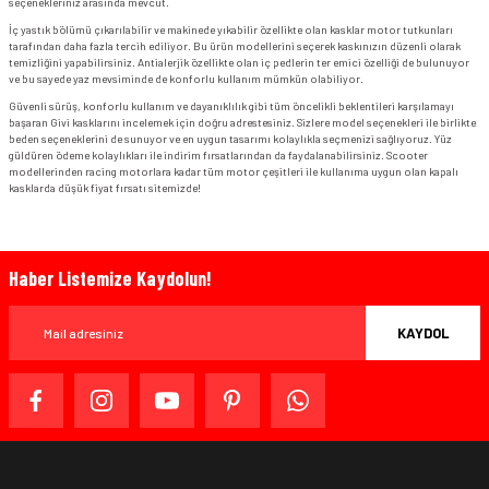
seçenekleriniz arasında mevcut.
İç yastık bölümü çıkarılabilir ve makinede yıkabilir özellikte olan kasklar motor tutkunları
tarafından daha fazla tercih ediliyor. Bu ürün modellerini seçerek kaskınızın düzenli olarak
temizliğini yapabilirsiniz. Antialerjik özellikte olan iç pedlerin ter emici özelliği de bulunuyor
ve bu sayede yaz mevsiminde de konforlu kullanım mümkün olabiliyor.
Güvenli sürüş, konforlu kullanım ve dayanıklılık gibi tüm öncelikli beklentileri karşılamayı
başaran Givi kasklarını incelemek için doğru adrestesiniz. Sizlere model seçenekleri ile birlikte
beden seçeneklerini de sunuyor ve en uygun tasarımı kolaylıkla seçmenizi sağlıyoruz. Yüz
güldüren ödeme kolaylıkları ile indirim fırsatlarından da faydalanabilirsiniz. Scooter
modellerinden racing motorlara kadar tüm motor çeşitleri ile kullanıma uygun olan kapalı
kasklarda düşük fiyat fırsatı sitemizde!
Haber Listemize Kaydolun!
KAYDOL