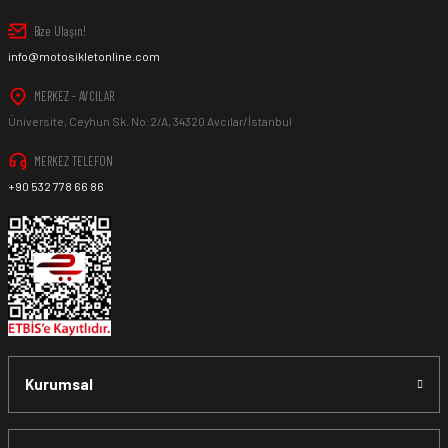
Bize Ulaşın!
info@motosikletonline.com
MERKEZ - AVCILAR
Üniversite, Ceyhun Sk. No:2/A, 34320 Avcılar/İstanbul
MERKEZ TELEFON
+90 532 778 66 86
Kurumsal