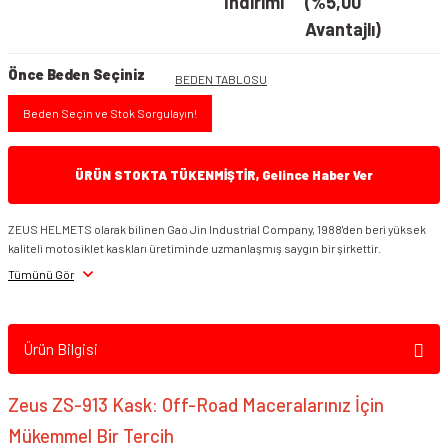
İndirimi
(%5,00
Avantajlı)
Önce Beden Seçiniz
BEDEN TABLOSU
Beden Seçin ve Stok Sorgulayın!
ÜRÜN STOKTA TÜKENMİŞTİR, Gelince Haber Ver
ZEUS HELMETS olarak bilinen Gao Jin Industrial Company, 1988'den beri yüksek
kaliteli motosiklet kaskları üretiminde uzmanlaşmış saygın bir şirkettir.
Tümünü Gör
Ürün Bilgisi
Zeus ZS-913 Kask: Off-Road Maceralarınız İçin
Mükemmel Bir Tercih