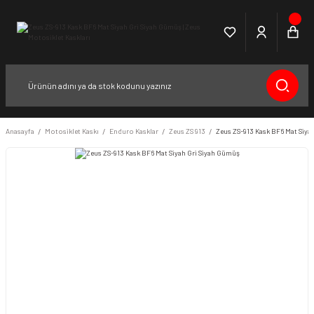
Anasayfa
Motosiklet Kaskı
Enduro Kasklar
Zeus ZS 913
Zeus ZS-913 Kask BF6 Mat Siya