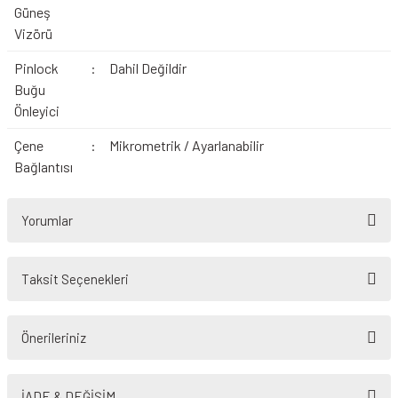
Güneş
Vizörü
Pinlock
:
Dahil Değildir
Buğu
Önleyici
Çene
:
Mikrometrik / Ayarlanabilir
Bağlantısı
Yorumlar
Taksit Seçenekleri
Bu ürüne ilk yorumu siz yapın!
Önerileriniz
Yorum Yaz
Bu ürünün fiyat bilgisi, resim, ürün açıklamalarında ve diğer konularda
yetersiz gördüğünüz noktaları öneri formunu kullanarak tarafımıza
İADE & DEĞİŞİM