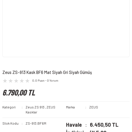
Zeus ZS-913 Kask BF6 Mat Siyah Gri Siyah Gümüş
0.0 Puan - 0 Yorum
6.790,00 TL
Kategori
Zeus ZS 913
,
ZEUS
Marka
ZEUS
Kasklar
Stok Kodu
ZS-913.BF6M
Havale
6.450,50 TL