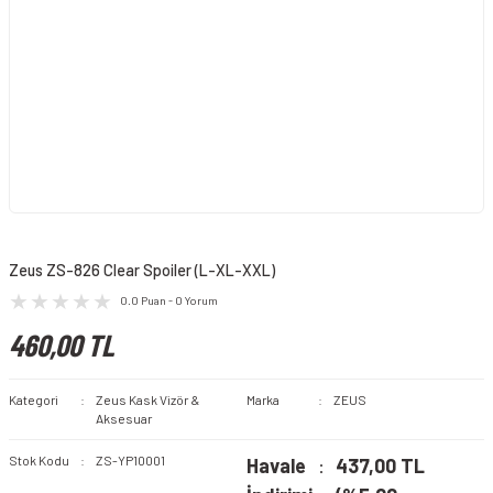
Zeus ZS-826 Clear Spoiler (L-XL-XXL)
0.0 Puan - 0 Yorum
460,00 TL
Kategori
Zeus Kask Vizör &
Marka
ZEUS
Aksesuar
Stok Kodu
ZS-YP10001
Havale
437,00 TL