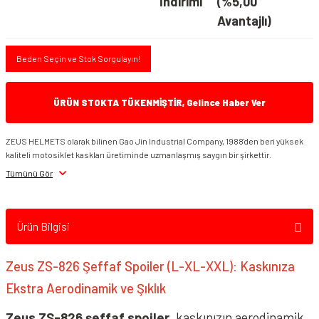
İndirimi
(%5,00
Avantajlı)
Beden Seçin ve Stok Sorgulayın!
ÜRÜN STOKTA TÜKENMİŞTİR, Gelince Haber Ver
ZEUS HELMETS olarak bilinen Gao Jin Industrial Company, 1988'den beri yüksek
kaliteli motosiklet kaskları üretiminde uzmanlaşmış saygın bir şirkettir.
Tümünü Gör
Ürün Bilgisi
Zeus ZS-826 Şeffaf Spoiler (L-XL-XXL): Kaskınıza
Ekstra Aerodinamik ve Şıklık
Zeus ZS-826 şeffaf spoiler
, kaskınızın aerodinamik