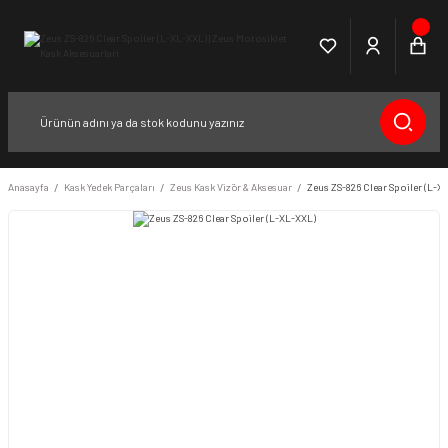
Anasayfa
Kask Yedek Parçaları
Zeus Kask Vizör & Aksesuar
Zeus ZS-826 Clear Spoiler (L-X